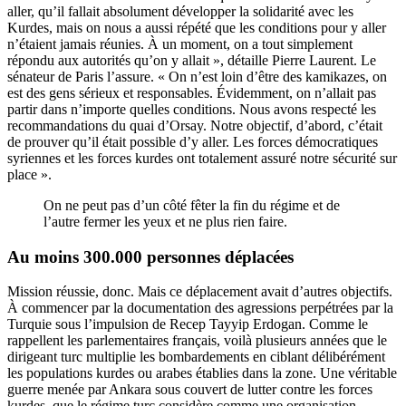
aller, qu’il fallait absolument développer la solidarité avec les
Kurdes, mais on nous a aussi répété que les conditions pour y aller
n’étaient jamais réunies. À un moment, on a tout simplement
répondu aux autorités qu’on y allait », détaille Pierre Laurent. Le
sénateur de Paris l’assure. « On n’est loin d’être des kamikazes, on
est des gens sérieux et responsables. Évidemment, on n’allait pas
partir dans n’importe quelles conditions. Nous avons respecté les
recommandations du quai d’Orsay. Notre objectif, d’abord, c’était
de prouver qu’il était possible d’y aller. Les forces démocratiques
syriennes et les forces kurdes ont totalement assuré notre sécurité sur
place ».
On ne peut pas d’un côté fêter la fin du régime et de
l’autre fermer les yeux et ne plus rien faire.
Au moins 300.000 personnes déplacées
Mission réussie, donc. Mais ce déplacement avait d’autres objectifs.
À commencer par la documentation des agressions perpétrées par la
Turquie sous l’impulsion de Recep Tayyip Erdogan. Comme le
rappellent les parlementaires français, voilà plusieurs années que le
dirigeant turc multiplie les bombardements en ciblant délibérément
les populations kurdes ou arabes établies dans la zone. Une véritable
guerre menée par Ankara sous couvert de lutter contre les forces
kurdes, que le régime turc considère comme une organisation