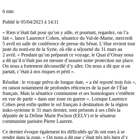
6 min
Publié le
05/04/2023 à 14:11
« Rien n’était fait pour qu’on y aille, et pourtant, regardez, on l’a
fait », lance Laurence Cohen, sénatrice du Val-de-Marne, mercredi
5 avril en salle de conférence de presse du Sénat. L’élue revient tout
juste du nord-est de la Syrie, où elle a séjourné du 31 mars au
2 avril. « Pendant qu’on préparait ce voyage, le Quai d’Orsay nous
a dit qu’il n’était pas en mesure d’assurer notre protection sur place.
On nous a fortement déconseillé d’y aller. On nous a dit que si on
partait, c’était à nos risques et péril ».
Résultat : le voyage prévu de longue date, « a été reporté trois fois »,
en raison notamment de profondes réticences de la part de l’État
français. Mais la sénatrice communiste et ses homologues s’entêtent
en vue de partir « dans une zone en guerre ». Lorsque Laurence
Cohen peut enfin quitter le sol français à destination de la région
irako-syrienne le 31 mars dernier, sont présents à ses côtés la
députée de la Drôme Marie Pochon (EELV) et le sénateur
communiste parisien Pierre Laurent.
Ce dernier évoque également les difficultés qu’ils ont eues à se
rendre dans la zone. « On nous a dit que c’était très très bien d’y