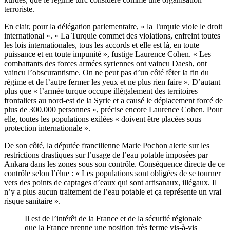
terroriste.
En clair, pour la délégation parlementaire, « la Turquie viole le droit
international ». « La Turquie commet des violations, enfreint toutes
les lois internationales, tous les accords et elle est là, en toute
puissance et en toute impunité », fustige Laurence Cohen. « Les
combattants des forces armées syriennes ont vaincu Daesh, ont
vaincu l’obscurantisme. On ne peut pas d’un côté fêter la fin du
régime et de l’autre fermer les yeux et ne plus rien faire ». D’autant
plus que « l’armée turque occupe illégalement des territoires
frontaliers au nord-est de la Syrie et a causé le déplacement forcé de
plus de 300.000 personnes », précise encore Laurence Cohen. Pour
elle, toutes les populations exilées « doivent être placées sous
protection internationale ».
De son côté, la députée francilienne Marie Pochon alerte sur les
restrictions drastiques sur l’usage de l’eau potable imposées par
Ankara dans les zones sous son contrôle. Conséquence directe de ce
contrôle selon l’élue : « Les populations sont obligées de se tourner
vers des points de captages d’eaux qui sont artisanaux, illégaux. Il
n’y a plus aucun traitement de l’eau potable et ça représente un vrai
risque sanitaire ».
Il est de l’intérêt de la France et de la sécurité régionale
que la France prenne une position très ferme vis-à-vis