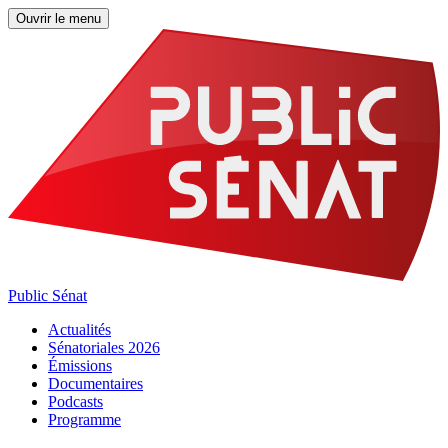
Ouvrir le menu
Public Sénat
Actualités
Sénatoriales 2026
Émissions
Documentaires
Podcasts
Programme