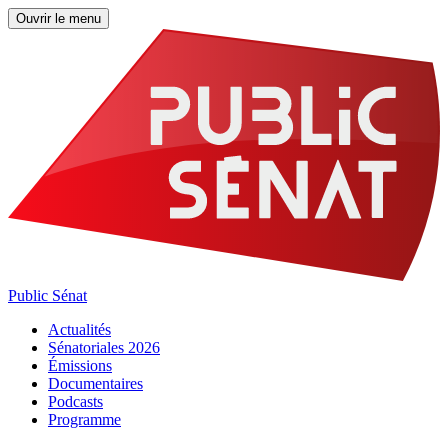
Ouvrir le menu
Public Sénat
Actualités
Sénatoriales 2026
Émissions
Documentaires
Podcasts
Programme