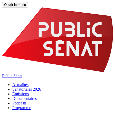
Ouvrir le menu
Public Sénat
Actualités
Sénatoriales 2026
Émissions
Documentaires
Podcasts
Programme