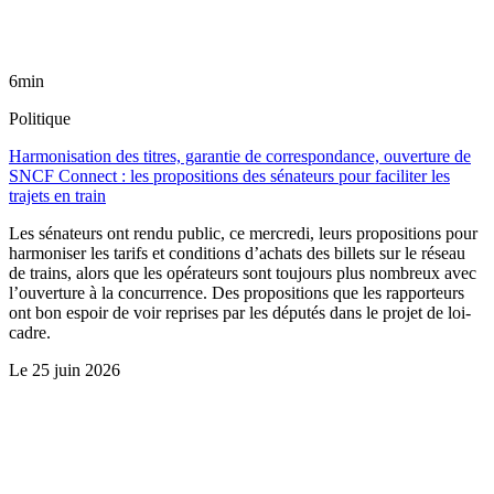
6min
Politique
Harmonisation des titres, garantie de correspondance, ouverture de
SNCF Connect : les propositions des sénateurs pour faciliter les
trajets en train
Les sénateurs ont rendu public, ce mercredi, leurs propositions pour
harmoniser les tarifs et conditions d’achats des billets sur le réseau
de trains, alors que les opérateurs sont toujours plus nombreux avec
l’ouverture à la concurrence. Des propositions que les rapporteurs
ont bon espoir de voir reprises par les députés dans le projet de loi-
cadre.
Le
25 juin 2026