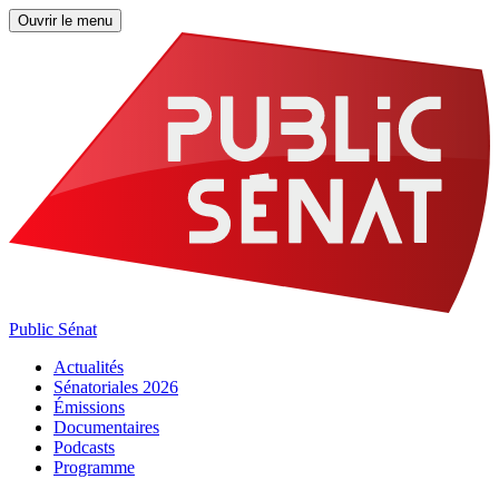
Ouvrir le menu
Public Sénat
Actualités
Sénatoriales 2026
Émissions
Documentaires
Podcasts
Programme