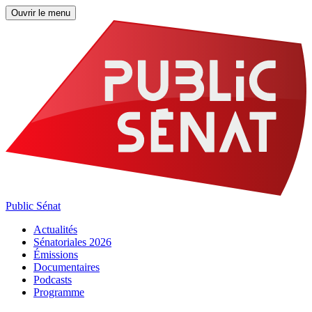
Ouvrir le menu
Public Sénat
Actualités
Sénatoriales 2026
Émissions
Documentaires
Podcasts
Programme