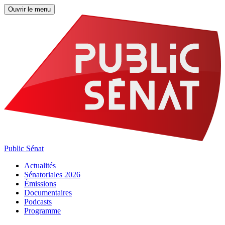
Ouvrir le menu
Public Sénat
Actualités
Sénatoriales 2026
Émissions
Documentaires
Podcasts
Programme