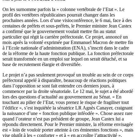
On les surnomme parfois la « colonne vertébrale de l’Etat ». Le
profil des vertèbres républicaines pourrait changer dans les
prochaines années. Lors d’une visioconférence, le 6 mai, face à des
centaines de préfets et sous-préfets, le Premier ministre Jean Castex
a confirmé que le gouvernement voulait mettre fin au statut
particulier qui régit la carrière préfectorale. Ce projet, annoncé un
mois après la volonté exprimée par Emmanuel Macron de mettre fin
à l’Ecole nationale d’administration (ENA), s’inscrit dans le cadre
de la réforme de la haute fonction publique. La fonction préfectorale
serait transformée en un emploi sur lequel on serait détaché, et sa
base de recrutement élargie et diversifiée.
Le projet n’a pas seulement provoqué un
trouble au sein de ce corps
préfectoral
appelé à disparaître, beaucoup de réactions politiques
dans l’opposition se sont fait entendre ces derniers jours, à
commencer par la droite sénatoriale. Le 12 mai, le sujet a été abordé
lors des questions d’actualité au gouvernement au Sénat
. « En
touchant au pilier de l’Etat, vous prenez le risque de fragiliser tout
l’édifice », s’est inquiétée la sénatrice LR Agnès Canayer, craignant
la naissance d’une « fonction publique inféodée ». Chose assez rare
quand l’orateur n’est pas président de groupe, Jean Castex lui a
répondu directement. Pour le Premier ministre, la réforme envisagée
est « loin de vouloir porter atteinte à ces éminentes fonctions », mais
vise plutôt à les « conforter » et à « en accroître l’attractivité ».