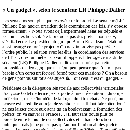
« Un gadget », selon le sénateur LR Philippe Dallier
Les sénateurs sont plus que réservés sur le projet. Le sénateur (LR)
Philippe Bas, ancien président de la commission des lois, s’y oppose
formellement. « Nous avons déjà expérimenté hélas les députés et
les ministres hors sol. Ne fabriquons pas des préfets hors sol »,
s’était-il écrié
. Le président de groupe Bruno Retailleau, s’était lui
aussi insurgé contre le projet. « On ne s’improvise pas préfet :
l’ordre public, la relation avec les élus, la coordination des services
de l’Etat : c’est un métier »,
avait-il rappelé
. Interrogé ce mardi, le
sénateur (LR) Philippe Dallier se dit « consterné » par cette
proposition « démagogique ». « Qui peut penser que l’on n’a pas
besoin d’un corps préfectoral formé pour ces missions ? On a besoin
de gens pointus sur tous ces sujets-là. Tout cela, c’est du gadget. »
Présidente de la délégation sénatoriale aux collectivités territoriales,
Françoise Gatel ne ferme pas la porte à une « évolution » du corps
préfectoral, mais s’inquiète de la façon dont le débat a été posé, où la
pensée est « réduite au rejet de symboles ». « Il faut faire attention à
ne pas laisser croire aux gens qu’en bouleversant la formation des
préfets, on va sauver la France […] Il faut sans doute plus de
porosité entre le monde des collectivités et la haute fonction
publique, mais je ne pense pas qu’aujourd’hui on ait des préfets
hors-sol », met en garde la sénatrice d’Ille-et-Vilaine. Toute réflexion