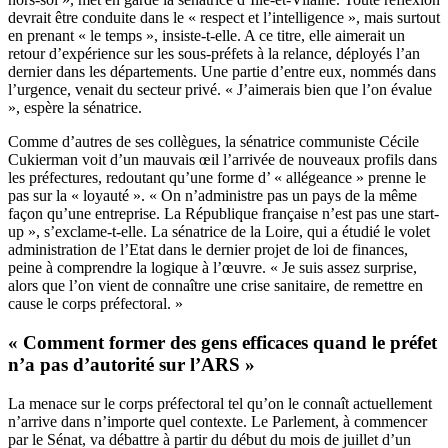
devrait être conduite dans le « respect et l’intelligence », mais surtout
en prenant « le temps », insiste-t-elle. A ce titre, elle aimerait un
retour d’expérience sur les sous-préfets à la relance, déployés l’an
dernier dans les départements. Une partie d’entre eux, nommés dans
l’urgence, venait du secteur privé. « J’aimerais bien que l’on évalue
», espère la sénatrice.
Comme d’autres de ses collègues, la sénatrice communiste Cécile
Cukierman voit d’un mauvais œil l’arrivée de nouveaux profils dans
les préfectures, redoutant qu’une forme d’ « allégeance » prenne le
pas sur la « loyauté ». « On n’administre pas un pays de la même
façon qu’une entreprise. La République française n’est pas une start-
up », s’exclame-t-elle. La sénatrice de la Loire, qui a étudié le volet
administration de l’Etat
dans le dernier projet de loi de finances
,
peine à comprendre la logique à l’œuvre. « Je suis assez surprise,
alors que l’on vient de connaître une crise sanitaire, de remettre en
cause le corps préfectoral. »
« Comment former des gens efficaces quand le préfet
n’a pas d’autorité sur l’ARS »
La menace sur le corps préfectoral tel qu’on le connaît actuellement
n’arrive dans n’importe quel contexte. Le Parlement, à commencer
par le Sénat, va débattre à partir du début du mois de juillet d’un