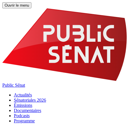
Ouvrir le menu
Public Sénat
Actualités
Sénatoriales 2026
Émissions
Documentaires
Podcasts
Programme