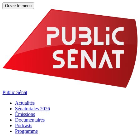
Ouvrir le menu
Public Sénat
Actualités
Sénatoriales 2026
Émissions
Documentaires
Podcasts
Programme