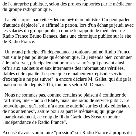
de l'entreprise publique, selon des propos rapportés par le médiateur
du groupe radiophonique.
"J'ai été surpris par cette +démarche+ d'un ministre. On peut parler
d'attitude déplacée", a affirmé le patron, lors d'un échange jeudi avec
les salariés du groupe public, comme le rapporte le médiateur de
Radio France Bruno Denaes, dans une chronique publiée sur le site
de Radio France.
"Un grand principe d'indépendance a toujours animé Radio France
tant sur le plan politique qu'économique. Et j'entends bien continuer
à le préserver, principalement pour ses salariés qui peuvent ainsi
offrir aux auditeurs et aux internautes des informations vérifiées,
fiables et de qualité. J'espère que ce malheureux épisode servira
d'exemple à ne pas suivre", a encore déclaré M. Gallet, qui dirige la
maison ronde depuis 2015, toujours selon M. Denaes.
"Nous ne sommes pas, comme certains se plaisent à continuer de
l’affirmer, une +radio d'Etat+, mais une radio de service public. Le
pouvoir, quel qu’il soit, n’a aucune autorité sur les choix éditoriaux
de nos antennes", assure pour sa part le médiateur, qui juge que
"paradoxalement, ce coup de fil du Garde des Sceaux montre
l'indépendance de Radio France".
Accusé d'avoir voulu faire "pression" sur Radio France à propos du