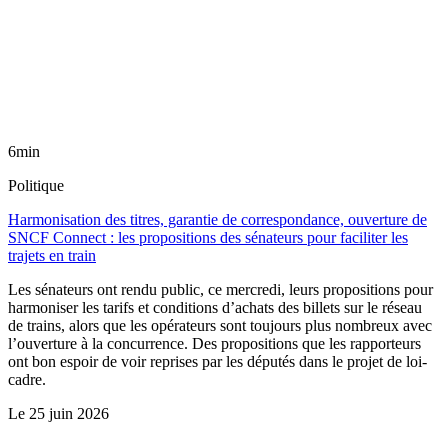
6min
Politique
Harmonisation des titres, garantie de correspondance, ouverture de
SNCF Connect : les propositions des sénateurs pour faciliter les
trajets en train
Les sénateurs ont rendu public, ce mercredi, leurs propositions pour
harmoniser les tarifs et conditions d’achats des billets sur le réseau
de trains, alors que les opérateurs sont toujours plus nombreux avec
l’ouverture à la concurrence. Des propositions que les rapporteurs
ont bon espoir de voir reprises par les députés dans le projet de loi-
cadre.
Le
25 juin 2026