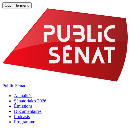
Ouvrir le menu
Public Sénat
Actualités
Sénatoriales 2026
Émissions
Documentaires
Podcasts
Programme