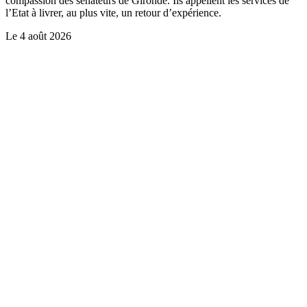
compassion des sénateurs de Gironde. Ils appellent les services de
l’Etat à livrer, au plus vite, un retour d’expérience.
Le
4 août 2026