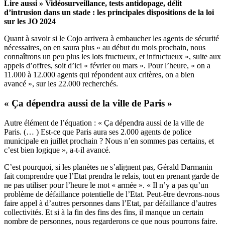
Lire aussi »
Vidéosurveillance, tests antidopage, délit
d’intrusion dans un stade : les principales dispositions de la loi
sur les JO 2024
Quant à savoir si le Cojo arrivera à embaucher les agents de sécurité
nécessaires, on en saura plus « au début du mois prochain, nous
connaîtrons un peu plus les lots fructueux, et infructueux », suite aux
appels d’offres, soit d’ici « février ou mars ». Pour l’heure, « on a
11.000 à 12.000 agents qui répondent aux critères, on a bien
avancé », sur les 22.000 recherchés.
« Ça dépendra aussi de la ville de Paris »
Autre élément de l’équation : « Ça dépendra aussi de la ville de
Paris. (… ) Est-ce que Paris aura ses 2.000 agents de police
municipale en juillet prochain ? Nous n’en sommes pas certains, et
c’est bien logique », a-t-il avancé.
C’est pourquoi, si les planètes ne s’alignent pas, Gérald Darmanin
fait comprendre que l’Etat prendra le relais, tout en prenant garde de
ne pas utiliser pour l’heure le mot « armée ». « Il n’y a pas qu’un
problème de défaillance potentielle de l’Etat. Peut-être devrons-nous
faire appel à d’autres personnes dans l’Etat, par défaillance d’autres
collectivités. Et si à la fin des fins des fins, il manque un certain
nombre de personnes, nous regarderons ce que nous pourrons faire.