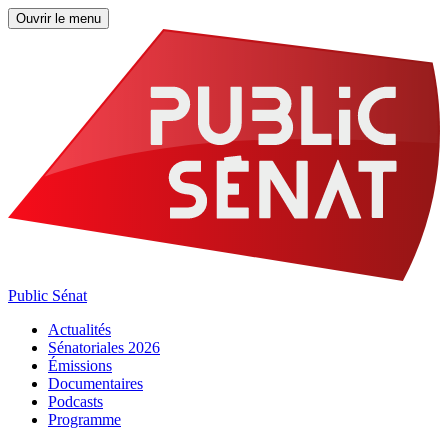
Ouvrir le menu
Public Sénat
Actualités
Sénatoriales 2026
Émissions
Documentaires
Podcasts
Programme