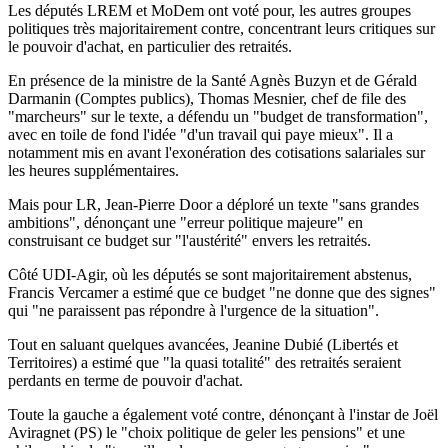
Les députés LREM et MoDem ont voté pour, les autres groupes
politiques très majoritairement contre, concentrant leurs critiques sur
le pouvoir d'achat, en particulier des retraités.
En présence de la ministre de la Santé Agnès Buzyn et de Gérald
Darmanin (Comptes publics), Thomas Mesnier, chef de file des
"marcheurs" sur le texte, a défendu un "budget de transformation",
avec en toile de fond l'idée "d'un travail qui paye mieux". Il a
notamment mis en avant l'exonération des cotisations salariales sur
les heures supplémentaires.
Mais pour LR, Jean-Pierre Door a déploré un texte "sans grandes
ambitions", dénonçant une "erreur politique majeure" en
construisant ce budget sur "l'austérité" envers les retraités.
Côté UDI-Agir, où les députés se sont majoritairement abstenus,
Francis Vercamer a estimé que ce budget "ne donne que des signes"
qui "ne paraissent pas répondre à l'urgence de la situation".
Tout en saluant quelques avancées, Jeanine Dubié (Libertés et
Territoires) a estimé que "la quasi totalité" des retraités seraient
perdants en terme de pouvoir d'achat.
Toute la gauche a également voté contre, dénonçant à l'instar de Joël
Aviragnet (PS) le "choix politique de geler les pensions" et une