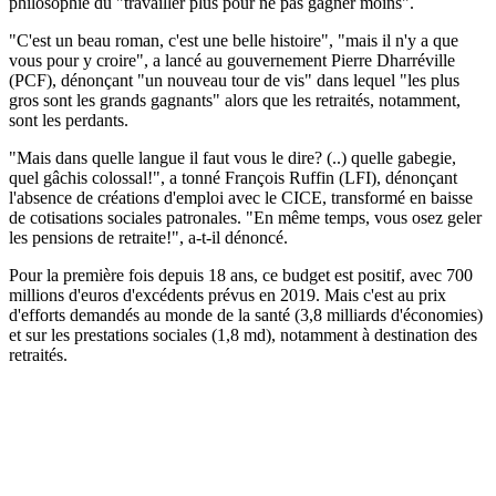
philosophie du "travailler plus pour ne pas gagner moins".
"C'est un beau roman, c'est une belle histoire", "mais il n'y a que
vous pour y croire", a lancé au gouvernement Pierre Dharréville
(PCF), dénonçant "un nouveau tour de vis" dans lequel "les plus
gros sont les grands gagnants" alors que les retraités, notamment,
sont les perdants.
"Mais dans quelle langue il faut vous le dire? (..) quelle gabegie,
quel gâchis colossal!", a tonné François Ruffin (LFI), dénonçant
l'absence de créations d'emploi avec le CICE, transformé en baisse
de cotisations sociales patronales. "En même temps, vous osez geler
les pensions de retraite!", a-t-il dénoncé.
Pour la première fois depuis 18 ans, ce budget est positif, avec 700
millions d'euros d'excédents prévus en 2019. Mais c'est au prix
d'efforts demandés au monde de la santé (3,8 milliards d'économies)
et sur les prestations sociales (1,8 md), notamment à destination des
retraités.