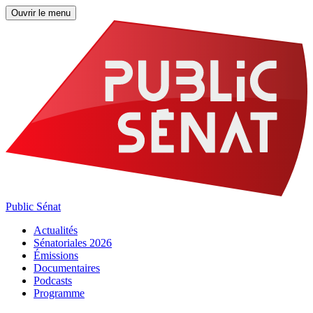
Ouvrir le menu
Public Sénat
Actualités
Sénatoriales 2026
Émissions
Documentaires
Podcasts
Programme