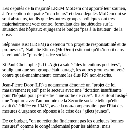
Les députés de la majorité LREM-MoDem ont apporté leur soutien,
à l’exception de quatre "marcheurs" et deux députés MoDem qui se
sont abstenus, tandis que les autres groupes politiques ont très
majoritairement voté contre, formulant des inquiétudes sur la
situation des hôpitaux et jugeant le budget "pas à la hauteur" de la
crise.
Stéphanie Rist (LREM) a défendu "un projet de responsabilité et de
promesses", Nathalie Elimas (MoDem) estimant qu'il s'inscrit dans
la volonté de "plus de justice sociale".
Si Paul Christophe (UDI-Agir) a salué "des intentions positives",
soulignant que son groupe était partagé, les autres groupes ont voté
contre quasi-unanimement, comme les élus RN non-inscrits.
Jean-Pierre Door (LR) a notamment dénoncé un "projet de loi
massivement rejeté" par le secteur avec une "dotation insuffisante"
pour l'hôpital pour permettre "une sortie de crise". Il a surtout fustigé
une "rupture avec l'autonomie de la Sécurité sociale telle qu'elle
avait été édifiée en 1945", avec la non-compensation par l'Etat des
mesures d'urgence en réponse à la crise des "gilets jaunes".
De ce budget, "on ne retiendra finalement pas les quelques bonnes
mesures" comme le congé indemnisé pour les aidants, mais