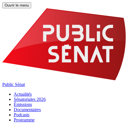
Ouvrir le menu
Public Sénat
Actualités
Sénatoriales 2026
Émissions
Documentaires
Podcasts
Programme