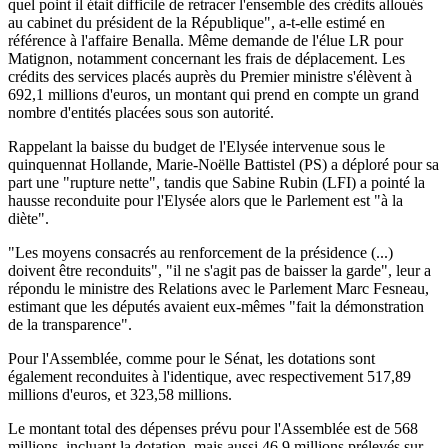
quel point il était difficile de retracer l'ensemble des crédits alloués
au cabinet du président de la République", a-t-elle estimé en
référence à l'affaire Benalla. Même demande de l'élue LR pour
Matignon, notamment concernant les frais de déplacement. Les
crédits des services placés auprès du Premier ministre s'élèvent à
692,1 millions d'euros, un montant qui prend en compte un grand
nombre d'entités placées sous son autorité.
Rappelant la baisse du budget de l'Elysée intervenue sous le
quinquennat Hollande, Marie-Noëlle Battistel (PS) a déploré pour sa
part une "rupture nette", tandis que Sabine Rubin (LFI) a pointé la
hausse reconduite pour l'Elysée alors que le Parlement est "à la
diète".
"Les moyens consacrés au renforcement de la présidence (...)
doivent être reconduits", "il ne s'agit pas de baisser la garde", leur a
répondu le ministre des Relations avec le Parlement Marc Fesneau,
estimant que les députés avaient eux-mêmes "fait la démonstration
de la transparence".
Pour l'Assemblée, comme pour le Sénat, les dotations sont
également reconduites à l'identique, avec respectivement 517,89
millions d'euros, et 323,58 millions.
Le montant total des dépenses prévu pour l'Assemblée est de 568
millions, incluant la dotation, mais aussi 46,9 millions prélevés sur