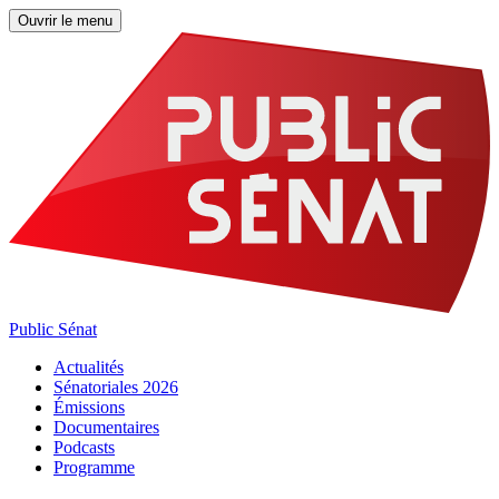
Ouvrir le menu
Public Sénat
Actualités
Sénatoriales 2026
Émissions
Documentaires
Podcasts
Programme