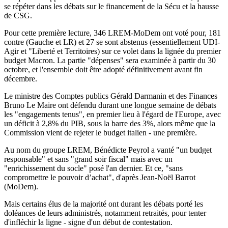
se répéter dans les débats sur le financement de la Sécu et la hausse
de CSG.
Pour cette première lecture, 346 LREM-MoDem ont voté pour, 181
contre (Gauche et LR) et 27 se sont abstenus (essentiellement UDI-
Agir et "Liberté et Territoires) sur ce volet dans la lignée du premier
budget Macron. La partie "dépenses" sera examinée à partir du 30
octobre, et l'ensemble doit être adopté définitivement avant fin
décembre.
Le ministre des Comptes publics Gérald Darmanin et des Finances
Bruno Le Maire ont défendu durant une longue semaine de débats
les "engagements tenus", en premier lieu à l'égard de l'Europe, avec
un déficit à 2,8% du PIB, sous la barre des 3%, alors même que la
Commission vient de rejeter le budget italien - une première.
Au nom du groupe LREM, Bénédicte Peyrol a vanté "un budget
responsable" et sans "grand soir fiscal" mais avec un
"enrichissement du socle" posé l'an dernier. Et ce, "sans
compromettre le pouvoir d’achat", d'après Jean-Noël Barrot
(MoDem).
Mais certains élus de la majorité ont durant les débats porté les
doléances de leurs administrés, notamment retraités, pour tenter
d'infléchir la ligne - signe d'un début de contestation.