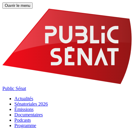
Ouvrir le menu
Public Sénat
Actualités
Sénatoriales 2026
Émissions
Documentaires
Podcasts
Programme