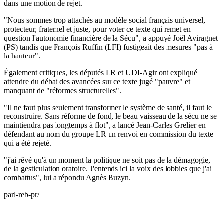
dans une motion de rejet.
"Nous sommes trop attachés au modèle social français universel,
protecteur, fraternel et juste, pour voter ce texte qui remet en
question l'autonomie financière de la Sécu", a appuyé Joël Aviragnet
(PS) tandis que François Ruffin (LFI) fustigeait des mesures "pas à
la hauteur".
Également critiques, les députés LR et UDI-Agir ont expliqué
attendre du débat des avancées sur ce texte jugé "pauvre" et
manquant de "réformes structurelles".
"Il ne faut plus seulement transformer le système de santé, il faut le
reconstruire. Sans réforme de fond, le beau vaisseau de la sécu ne se
maintiendra pas longtemps à flot", a lancé Jean-Carles Grelier en
défendant au nom du groupe LR un renvoi en commission du texte
qui a été rejeté.
"j'ai rêvé qu'à un moment la politique ne soit pas de la démagogie,
de la gesticulation oratoire. J'entends ici la voix des lobbies que j'ai
combattus", lui a répondu Agnès Buzyn.
parl-reb-pr/