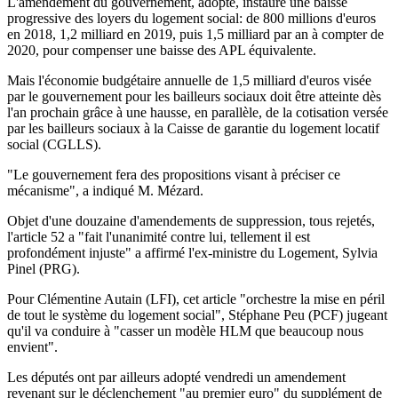
L'amendement du gouvernement, adopté, instaure une baisse
progressive des loyers du logement social: de 800 millions d'euros
en 2018, 1,2 milliard en 2019, puis 1,5 milliard par an à compter de
2020, pour compenser une baisse des APL équivalente.
Mais l'économie budgétaire annuelle de 1,5 milliard d'euros visée
par le gouvernement pour les bailleurs sociaux doit être atteinte dès
l'an prochain grâce à une hausse, en parallèle, de la cotisation versée
par les bailleurs sociaux à la Caisse de garantie du logement locatif
social (CGLLS).
"Le gouvernement fera des propositions visant à préciser ce
mécanisme", a indiqué M. Mézard.
Objet d'une douzaine d'amendements de suppression, tous rejetés,
l'article 52 a "fait l'unanimité contre lui, tellement il est
profondément injuste" a affirmé l'ex-ministre du Logement, Sylvia
Pinel (PRG).
Pour Clémentine Autain (LFI), cet article "orchestre la mise en péril
de tout le système du logement social", Stéphane Peu (PCF) jugeant
qu'il va conduire à "casser un modèle HLM que beaucoup nous
envient".
Les députés ont par ailleurs adopté vendredi un amendement
revenant sur le déclenchement "au premier euro" du supplément de