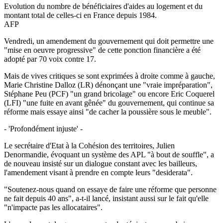
Evolution du nombre de bénéficiaires d'aides au logement et du
montant total de celles-ci en France depuis 1984.
AFP
Vendredi, un amendement du gouvernement qui doit permettre une
"mise en oeuvre progressive" de cette ponction financière a été
adopté par 70 voix contre 17.
Mais de vives critiques se sont exprimées à droite comme à gauche,
Marie Christine Dalloz (LR) dénonçant une "vraie impréparation",
Stéphane Peu (PCF) "un grand bricolage" ou encore Eric Coquerel
(LFI) "une fuite en avant gênée" du gouvernement, qui continue sa
réforme mais essaye ainsi "de cacher la poussière sous le meuble".
- 'Profondément injuste' -
Le secrétaire d'Etat à la Cohésion des territoires, Julien
Denormandie, évoquant un système des APL "à bout de souffle", a
de nouveau insisté sur un dialogue constant avec les bailleurs,
l'amendement visant à prendre en compte leurs "desiderata".
"Soutenez-nous quand on essaye de faire une réforme que personne
ne fait depuis 40 ans", a-t-il lancé, insistant aussi sur le fait qu'elle
"n'impacte pas les allocataires".