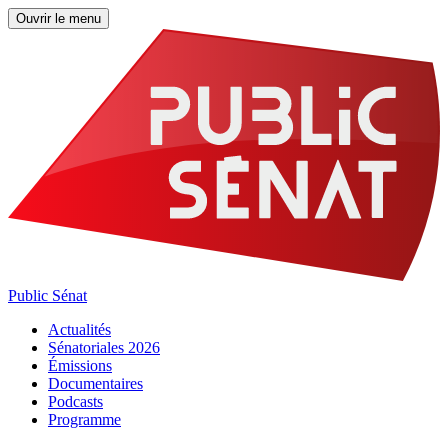
Ouvrir le menu
Public Sénat
Actualités
Sénatoriales 2026
Émissions
Documentaires
Podcasts
Programme