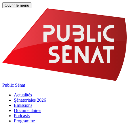
Ouvrir le menu
Public Sénat
Actualités
Sénatoriales 2026
Émissions
Documentaires
Podcasts
Programme