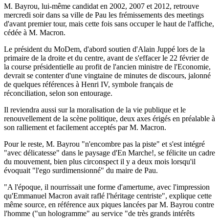
M. Bayrou, lui-même candidat en 2002, 2007 et 2012, retrouve
mercredi soir dans sa ville de Pau les frémissements des meetings
d'avant premier tour, mais cette fois sans occuper le haut de l'affiche,
cédée à M. Macron.
Le président du MoDem, d'abord soutien d'Alain Juppé lors de la
primaire de la droite et du centre, avant de s'effacer le 22 février de
la course présidentielle au profit de l'ancien ministre de l'Economie,
devrait se contenter d'une vingtaine de minutes de discours, jalonné
de quelques références à Henri IV, symbole français de
réconciliation, selon son entourage.
Il reviendra aussi sur la moralisation de la vie publique et le
renouvellement de la scène politique, deux axes érigés en préalable à
son ralliement et facilement acceptés par M. Macron.
Pour le reste, M. Bayrou "n'encombre pas la piste" et s'est intégré
"avec délicatesse" dans le paysage d'En Marche!, se félicite un cadre
du mouvement, bien plus circonspect il y a deux mois lorsqu'il
évoquait "l'ego surdimensionné" du maire de Pau.
"A l'époque, il nourrissait une forme d'amertume, avec l'impression
qu'Emmanuel Macron avait raflé l'héritage centriste", explique cette
même source, en référence aux piques lancées par M. Bayrou contre
l'homme ("un hologramme" au service "de très grands intérêts