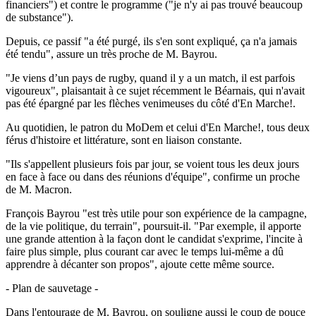
financiers") et contre le programme ("je n'y ai pas trouvé beaucoup
de substance").
Depuis, ce passif "a été purgé, ils s'en sont expliqué, ça n'a jamais
été tendu", assure un très proche de M. Bayrou.
"Je viens d’un pays de rugby, quand il y a un match, il est parfois
vigoureux", plaisantait à ce sujet récemment le Béarnais, qui n'avait
pas été épargné par les flèches venimeuses du côté d'En Marche!.
Au quotidien, le patron du MoDem et celui d'En Marche!, tous deux
férus d'histoire et littérature, sont en liaison constante.
"Ils s'appellent plusieurs fois par jour, se voient tous les deux jours
en face à face ou dans des réunions d'équipe", confirme un proche
de M. Macron.
François Bayrou "est très utile pour son expérience de la campagne,
de la vie politique, du terrain", poursuit-il. "Par exemple, il apporte
une grande attention à la façon dont le candidat s'exprime, l'incite à
faire plus simple, plus courant car avec le temps lui-même a dû
apprendre à décanter son propos", ajoute cette même source.
- Plan de sauvetage -
Dans l'entourage de M. Bayrou, on souligne aussi le coup de pouce