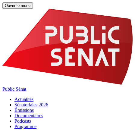
Ouvrir le menu
Public Sénat
Actualités
Sénatoriales 2026
Émissions
Documentaires
Podcasts
Programme