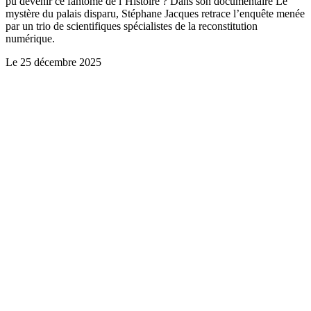
pu devenir ce fantôme de l’Histoire ? Dans son documentaire Le
mystère du palais disparu, Stéphane Jacques retrace l’enquête menée
par un trio de scientifiques spécialistes de la reconstitution
numérique.
Le
25 décembre 2025