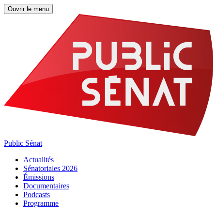
Ouvrir le menu
Public Sénat
Actualités
Sénatoriales 2026
Émissions
Documentaires
Podcasts
Programme