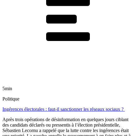
5min
Politique
Ingérences électorales : faut-il sanctionner les réseaux sociaux ?
Après trois opérations de désinformation en quelques jours ciblant
des candidats déclarés ou pressentis à l’élection présidentielle,
Sébastien Lecornu a rappelé que la lutte contre les ingérences était
une priorité. La gauche appelle le gouvernement à en faire plus et à