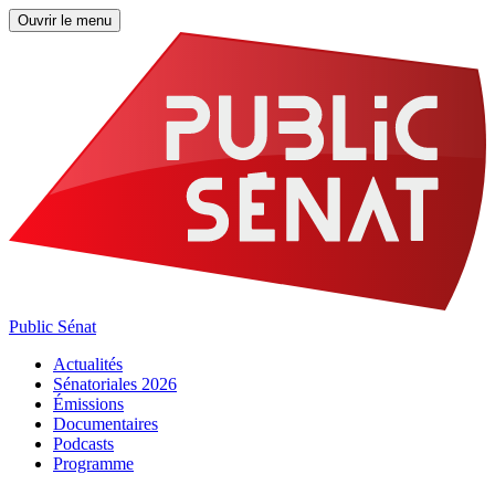
Ouvrir le menu
Public Sénat
Actualités
Sénatoriales 2026
Émissions
Documentaires
Podcasts
Programme