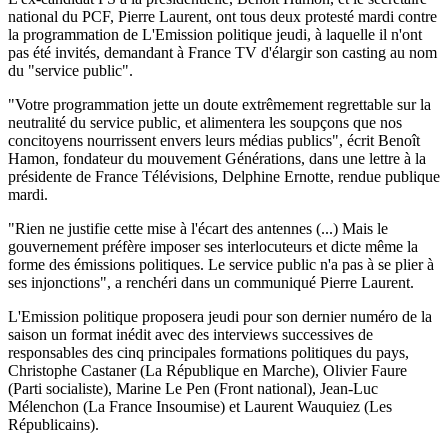
national du PCF, Pierre Laurent, ont tous deux protesté mardi contre
la programmation de L'Emission politique jeudi, à laquelle il n'ont
pas été invités, demandant à France TV d'élargir son casting au nom
du "service public".
"Votre programmation jette un doute extrêmement regrettable sur la
neutralité du service public, et alimentera les soupçons que nos
concitoyens nourrissent envers leurs médias publics", écrit Benoît
Hamon, fondateur du mouvement Générations, dans une lettre à la
présidente de France Télévisions, Delphine Ernotte, rendue publique
mardi.
"Rien ne justifie cette mise à l'écart des antennes (...) Mais le
gouvernement préfère imposer ses interlocuteurs et dicte même la
forme des émissions politiques. Le service public n'a pas à se plier à
ses injonctions", a renchéri dans un communiqué Pierre Laurent.
L'Emission politique proposera jeudi pour son dernier numéro de la
saison un format inédit avec des interviews successives de
responsables des cinq principales formations politiques du pays,
Christophe Castaner (La République en Marche), Olivier Faure
(Parti socialiste), Marine Le Pen (Front national), Jean-Luc
Mélenchon (La France Insoumise) et Laurent Wauquiez (Les
Républicains).