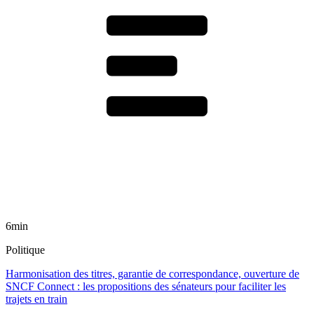
6min
Politique
Harmonisation des titres, garantie de correspondance, ouverture de
SNCF Connect : les propositions des sénateurs pour faciliter les
trajets en train