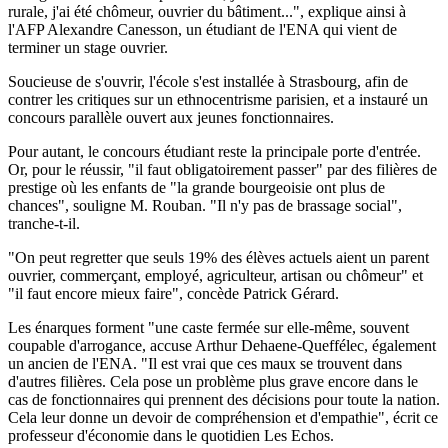
rurale, j'ai été chômeur, ouvrier du bâtiment...", explique ainsi à
l'AFP Alexandre Canesson, un étudiant de l'ENA qui vient de
terminer un stage ouvrier.
Soucieuse de s'ouvrir, l'école s'est installée à Strasbourg, afin de
contrer les critiques sur un ethnocentrisme parisien, et a instauré un
concours parallèle ouvert aux jeunes fonctionnaires.
Pour autant, le concours étudiant reste la principale porte d'entrée.
Or, pour le réussir, "il faut obligatoirement passer" par des filières de
prestige où les enfants de "la grande bourgeoisie ont plus de
chances", souligne M. Rouban. "Il n'y pas de brassage social",
tranche-t-il.
"On peut regretter que seuls 19% des élèves actuels aient un parent
ouvrier, commerçant, employé, agriculteur, artisan ou chômeur" et
"il faut encore mieux faire", concède Patrick Gérard.
Les énarques forment "une caste fermée sur elle-même, souvent
coupable d'arrogance, accuse Arthur Dehaene-Queffélec, également
un ancien de l'ENA. "Il est vrai que ces maux se trouvent dans
d'autres filières. Cela pose un problème plus grave encore dans le
cas de fonctionnaires qui prennent des décisions pour toute la nation.
Cela leur donne un devoir de compréhension et d'empathie", écrit ce
professeur d'économie dans le quotidien Les Echos.