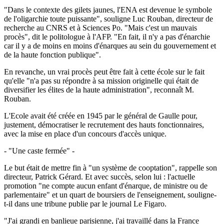
"Dans le contexte des gilets jaunes, l'ENA est devenue le symbole
de l'oligarchie toute puissante", souligne Luc Rouban, directeur de
recherche au CNRS et à Sciences Po. "Mais c'est un mauvais
procès", dit le politologue à l'AFP. "En fait, il n'y a pas d'énarchie
car il y a de moins en moins d'énarques au sein du gouvernement et
de la haute fonction publique".
En revanche, un vrai procès peut être fait à cette école sur le fait
qu'elle "n'a pas su répondre à sa mission originelle qui était de
diversifier les élites de la haute administration", reconnaît M.
Rouban.
L'Ecole avait été créée en 1945 par le général de Gaulle pour,
justement, démocratiser le recrutement des hauts fonctionnaires,
avec la mise en place d'un concours d'accès unique.
- "Une caste fermée" -
Le but était de mettre fin à "un système de cooptation", rappelle son
directeur, Patrick Gérard. Et avec succès, selon lui : l'actuelle
promotion "ne compte aucun enfant d'énarque, de ministre ou de
parlementaire" et un quart de boursiers de l'enseignement, souligne-
t-il dans une tribune publie par le journal Le Figaro.
"J'ai grandi en banlieue parisienne, j'ai travaillé dans la France