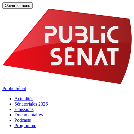
Ouvrir le menu
Public Sénat
Actualités
Sénatoriales 2026
Émissions
Documentaires
Podcasts
Programme