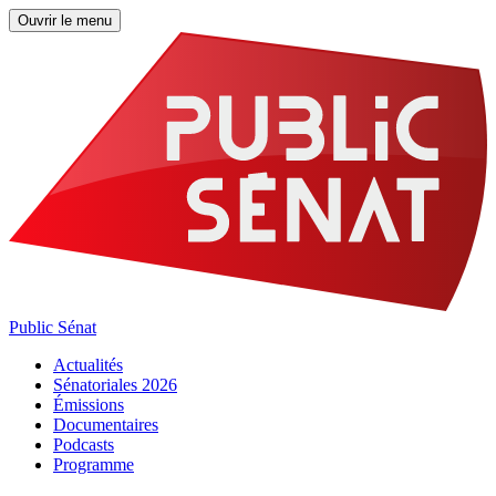
Ouvrir le menu
Public Sénat
Actualités
Sénatoriales 2026
Émissions
Documentaires
Podcasts
Programme