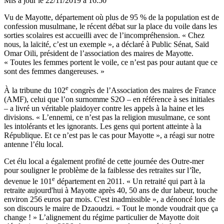
Mis à jour le
22/11/2019 à 16:50
Vu de Mayotte, département où plus de 95 % de la population est de
confession musulmane, le récent débat sur la place du voile dans les
sorties scolaires est accueilli avec de l’incompréhension. « Chez
nous, la laïcité, c’est un exemple », a déclaré à Public Sénat, Saïd
Omar Oili, président de l’association des maires de Mayotte.
« Toutes les femmes portent le voile, ce n’est pas pour autant que ce
sont des femmes dangereuses. »
e
À la tribune du 102
congrès de l’Association des maires de France
(AMF), celui que l’on surnomme S2O – en référence à ses initiales
– a livré un véritable plaidoyer contre les appels à la haine et les
divisions. « L’ennemi, ce n’est pas la religion musulmane, ce sont
les intolérants et les ignorants. Les gens qui portent atteinte à la
République. Et ce n’est pas le cas pour Mayotte », a réagi sur notre
antenne l’élu local.
Cet élu local a également profité de cette journée des Outre-mer
pour souligner le problème de la faiblesse des retraites sur l’île,
e
devenue le 101
département en 2011. « Un retraité qui part à la
retraite aujourd'hui à Mayotte après 40, 50 ans de dur labeur, touche
environ 256 euros par mois. C'est inadmissible », a dénoncé lors de
son discours le maire de Dzaoudzi. « Tout le monde voudrait que ça
change ! » L’alignement du régime particulier de Mayotte doit