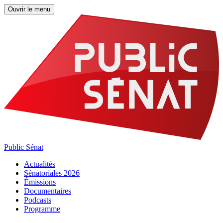
Ouvrir le menu
Public Sénat
Actualités
Sénatoriales 2026
Émissions
Documentaires
Podcasts
Programme