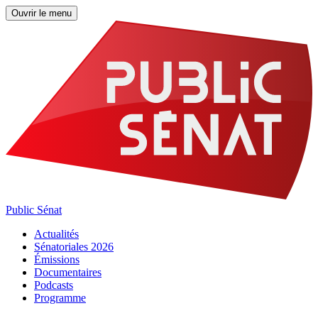
Ouvrir le menu
Public Sénat
Actualités
Sénatoriales 2026
Émissions
Documentaires
Podcasts
Programme