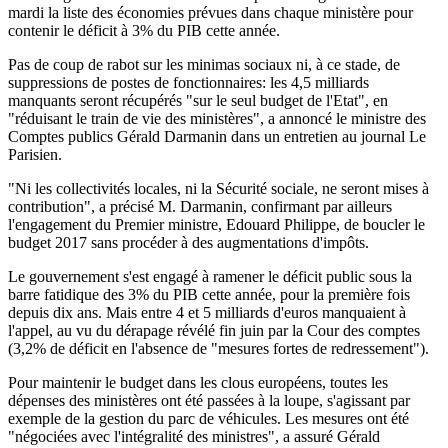
mardi la liste des économies prévues dans chaque ministère pour
contenir le déficit à 3% du PIB cette année.
Pas de coup de rabot sur les minimas sociaux ni, à ce stade, de
suppressions de postes de fonctionnaires: les 4,5 milliards
manquants seront récupérés "sur le seul budget de l'Etat", en
"réduisant le train de vie des ministères", a annoncé le ministre des
Comptes publics Gérald Darmanin dans un entretien au journal Le
Parisien.
"Ni les collectivités locales, ni la Sécurité sociale, ne seront mises à
contribution", a précisé M. Darmanin, confirmant par ailleurs
l'engagement du Premier ministre, Edouard Philippe, de boucler le
budget 2017 sans procéder à des augmentations d'impôts.
Le gouvernement s'est engagé à ramener le déficit public sous la
barre fatidique des 3% du PIB cette année, pour la première fois
depuis dix ans. Mais entre 4 et 5 milliards d'euros manquaient à
l'appel, au vu du dérapage révélé fin juin par la Cour des comptes
(3,2% de déficit en l'absence de "mesures fortes de redressement").
Pour maintenir le budget dans les clous européens, toutes les
dépenses des ministères ont été passées à la loupe, s'agissant par
exemple de la gestion du parc de véhicules. Les mesures ont été
"négociées avec l'intégralité des ministres", a assuré Gérald