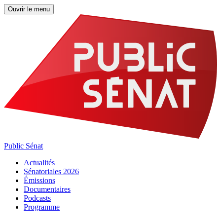
Ouvrir le menu
Public Sénat
Actualités
Sénatoriales 2026
Émissions
Documentaires
Podcasts
Programme