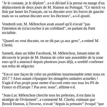
"Je le constate, je le déplore", a-t-il déclaré à la presse en marge d'un
déplacement de deux jours de M. Hamon au Portugal. "Ce sketch va
finir par lasser les Français, on va discuter avec les forces de gauche
mais on va surtout discuter avec les électeurs", a-t-il ajouté.
Vendredi soir, M. Mélenchon avait assuré qu'il n'avait "pas
l'intention de (s)'accrocher à un corbillard", en parlant du Parti
socialiste.
"Quand on veut discuter, on ne dit pas ça aux gens", a estimé M.
Cherki.
Samedi, dans un billet Facebook, M. Mélenchon, faisant mine de
découvrir le projet de M. Hamon de créer une assemblée de la zone
euro qu'il a annoncé depuis plusieurs jours déjà, a semblé confirmer
son refus de négocier.
"Est-ce une façon de créer un problème insurmontable entre nous en
2017 ? Alors autant s'épargner les simagrées unitaires actuelles !
S'agit-il d'un projet pour mettre d'accord entre eux tous les PS de
France et d'Europe ? Pas avec nous", affirme-t-il.
"Jean-Luc Mélenchon cherche tous les prétextes, il est dans la
stratégie de l'évitement", a commenté M. Cherki, estimant que
Benoît Hamon, à l'inverse, n'avait "depuis la primaire" évoqué "que