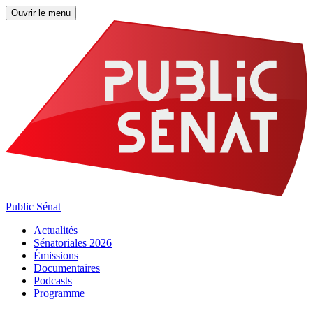
Ouvrir le menu
Public Sénat
Actualités
Sénatoriales 2026
Émissions
Documentaires
Podcasts
Programme