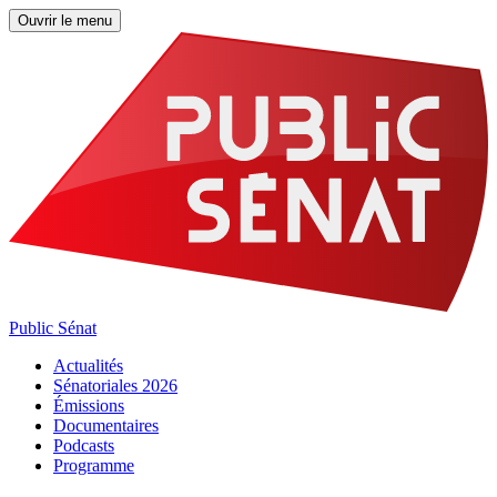
Ouvrir le menu
Public Sénat
Actualités
Sénatoriales 2026
Émissions
Documentaires
Podcasts
Programme