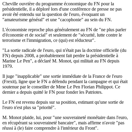
Cheville ouvrière du programme économique du FN pour la
présidentielle, il a déploré lors d'une conférence de presse ne pas
avoir été entendu sur la question de l'euro, évoquant un
"amateurisme général" et une "cacophonie" au sein du FN.
L'économiste reproche plus généralement au FN de "ne plus parler
d'économie et de social" et seulement de "sécurité, lutte contre le
terrorisme et l'immigration, ce (qui) est réducteur".
"La sortie radicale de l'euro, qui n'était pas la doctrine officielle (du
FN) depuis 2008, a probablement fait perdre la présidentielle à
Marine Le Pen", a déclaré M. Monot, qui militait au FN depuis
1979.
Il juge "inapplicable" une sortie immédiate de la France de l'euro
(Frexit), ligne que le FN a défendu pendant la campagne et qui était
soutenue par le conseiller de Mme Le Pen Florian Philippot. Ce
dernier a depuis quitté le FN pour fonder les Patriotes.
Le FN est revenu depuis sur sa position, estimant qu'une sortie de
l'euro n'est plus sa "priorité".
M. Monot plaide, lui, pour "une souveraineté monétaire dans l'euro,
en récupérant sa souveraineté bancaire", mais affirme n'avoir "pas
réussi à (le) faire comprendre à l'intérieur du Front".