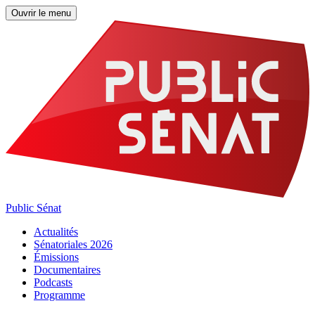
Ouvrir le menu
Public Sénat
Actualités
Sénatoriales 2026
Émissions
Documentaires
Podcasts
Programme