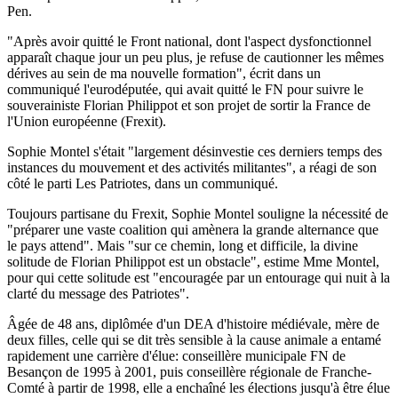
Pen.
"Après avoir quitté le Front national, dont l'aspect dysfonctionnel
apparaît chaque jour un peu plus, je refuse de cautionner les mêmes
dérives au sein de ma nouvelle formation", écrit dans un
communiqué l'eurodéputée, qui avait quitté le FN pour suivre le
souverainiste Florian Philippot et son projet de sortir la France de
l'Union européenne (Frexit).
Sophie Montel s'était "largement désinvestie ces derniers temps des
instances du mouvement et des activités militantes", a réagi de son
côté le parti Les Patriotes, dans un communiqué.
Toujours partisane du Frexit, Sophie Montel souligne la nécessité de
"préparer une vaste coalition qui amènera la grande alternance que
le pays attend". Mais "sur ce chemin, long et difficile, la divine
solitude de Florian Philippot est un obstacle", estime Mme Montel,
pour qui cette solitude est "encouragée par un entourage qui nuit à la
clarté du message des Patriotes".
Âgée de 48 ans, diplômée d'un DEA d'histoire médiévale, mère de
deux filles, celle qui se dit très sensible à la cause animale a entamé
rapidement une carrière d'élue: conseillère municipale FN de
Besançon de 1995 à 2001, puis conseillère régionale de Franche-
Comté à partir de 1998, elle a enchaîné les élections jusqu'à être élue