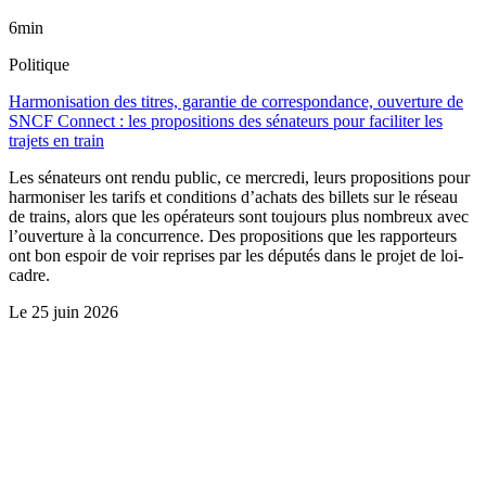
6min
Politique
Harmonisation des titres, garantie de correspondance, ouverture de
SNCF Connect : les propositions des sénateurs pour faciliter les
trajets en train
Les sénateurs ont rendu public, ce mercredi, leurs propositions pour
harmoniser les tarifs et conditions d’achats des billets sur le réseau
de trains, alors que les opérateurs sont toujours plus nombreux avec
l’ouverture à la concurrence. Des propositions que les rapporteurs
ont bon espoir de voir reprises par les députés dans le projet de loi-
cadre.
Le
25 juin 2026