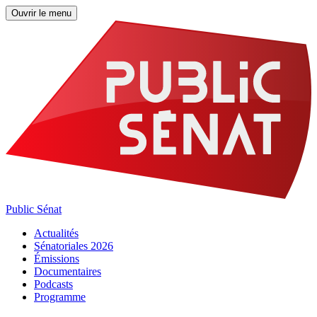
Ouvrir le menu
Public Sénat
Actualités
Sénatoriales 2026
Émissions
Documentaires
Podcasts
Programme