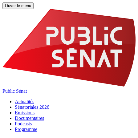
Ouvrir le menu
Public Sénat
Actualités
Sénatoriales 2026
Émissions
Documentaires
Podcasts
Programme