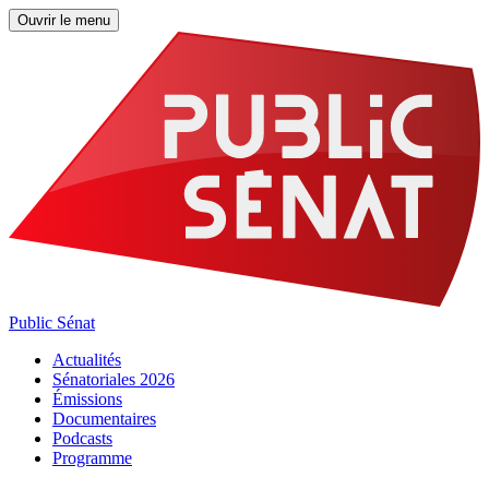
Ouvrir le menu
Public Sénat
Actualités
Sénatoriales 2026
Émissions
Documentaires
Podcasts
Programme