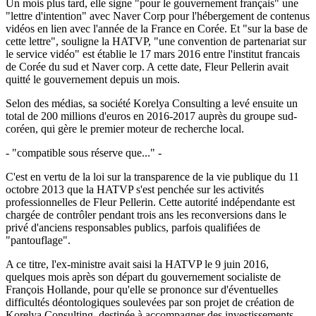
Un mois plus tard, elle signe "pour le gouvernement français" une
"lettre d'intention" avec Naver Corp pour l'hébergement de contenus
vidéos en lien avec l'année de la France en Corée. Et "sur la base de
cette lettre", souligne la HATVP, "une convention de partenariat sur
le service vidéo" est établie le 17 mars 2016 entre l'institut francais
de Corée du sud et Naver corp. A cette date, Fleur Pellerin avait
quitté le gouvernement depuis un mois.
Selon des médias, sa société Korelya Consulting a levé ensuite un
total de 200 millions d'euros en 2016-2017 auprès du groupe sud-
coréen, qui gère le premier moteur de recherche local.
- "compatible sous réserve que..." -
C'est en vertu de la loi sur la transparence de la vie publique du 11
octobre 2013 que la HATVP s'est penchée sur les activités
professionnelles de Fleur Pellerin. Cette autorité indépendante est
chargée de contrôler pendant trois ans les reconversions dans le
privé d'anciens responsables publics, parfois qualifiées de
"pantouflage".
A ce titre, l'ex-ministre avait saisi la HATVP le 9 juin 2016,
quelques mois après son départ du gouvernement socialiste de
François Hollande, pour qu'elle se prononce sur d'éventuelles
difficultés déontologiques soulevées par son projet de création de
Korelya Consulting, destinée à accompagner des investissements