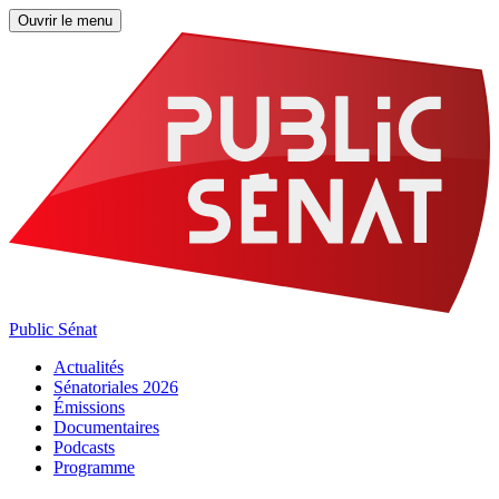
Ouvrir le menu
Public Sénat
Actualités
Sénatoriales 2026
Émissions
Documentaires
Podcasts
Programme