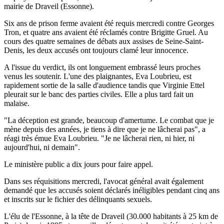
mairie de Draveil (Essonne).
Six ans de prison ferme avaient été requis mercredi contre Georges
Tron, et quatre ans avaient été réclamés contre Brigitte Gruel. Au
cours des quatre semaines de débats aux assises de Seine-Saint-
Denis, les deux accusés ont toujours clamé leur innocence.
A l'issue du verdict, ils ont longuement embrassé leurs proches
venus les soutenir. L'une des plaignantes, Eva Loubrieu, est
rapidement sortie de la salle d'audience tandis que Virginie Ettel
pleurait sur le banc des parties civiles. Elle a plus tard fait un
malaise.
"La déception est grande, beaucoup d'amertume. Le combat que je
mène depuis des années, je tiens à dire que je ne lâcherai pas", a
réagi très émue Eva Loubrieu. "Je ne lâcherai rien, ni hier, ni
aujourd'hui, ni demain".
Le ministère public a dix jours pour faire appel.
Dans ses réquisitions mercredi, l'avocat général avait également
demandé que les accusés soient déclarés inéligibles pendant cinq ans
et inscrits sur le fichier des délinquants sexuels.
L'élu de l'Essonne, à la tête de Draveil (30.000 habitants à 25 km de