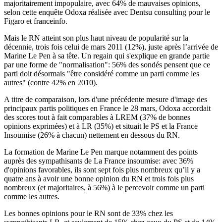
majoritairement impopulaire, avec 64% de mauvaises opinions,
selon cette enquête Odoxa réalisée avec Dentsu consulting pour le
Figaro et franceinfo.
Mais le RN atteint son plus haut niveau de popularité sur la
décennie, trois fois celui de mars 2011 (12%), juste après l’arrivée de
Marine Le Pen à sa tête. Un regain qui s'explique en grande partie
par une forme de "normalisation": 56% des sondés pensent que ce
parti doit désormais "être considéré comme un parti comme les
autres" (contre 42% en 2010).
A titre de comparaison, lors d'une précédente mesure d'image des
principaux partis politiques en France le 28 mars, Odoxa accordait
des scores tout à fait comparables à LREM (37% de bonnes
opinions exprimées) et à LR (35%) et situait le PS et la France
Insoumise (26% à chacun) nettement en dessous du RN.
La formation de Marine Le Pen marque notamment des points
auprès des sympathisants de La France insoumise: avec 36%
d'opinions favorables, ils sont sept fois plus nombreux qu’il y a
quatre ans à avoir une bonne opinion du RN et trois fois plus
nombreux (et majoritaires, à 56%) à le percevoir comme un parti
comme les autres.
Les bonnes opinions pour le RN sont de 33% chez les