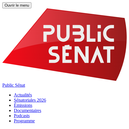
Ouvrir le menu
Public Sénat
Actualités
Sénatoriales 2026
Émissions
Documentaires
Podcasts
Programme