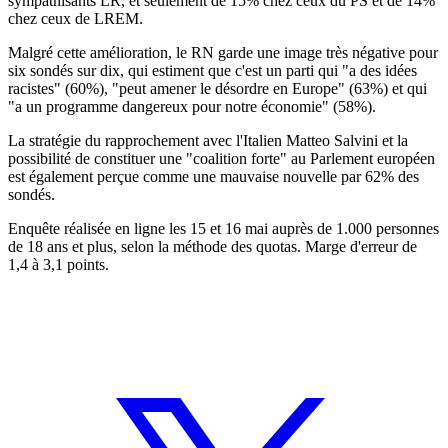
sympathisants LR, et seulement de 15% chez ceux du PS et de 14%
chez ceux de LREM.
Malgré cette amélioration, le RN garde une image très négative pour
six sondés sur dix, qui estiment que c'est un parti qui "a des idées
racistes" (60%), "peut amener le désordre en Europe" (63%) et qui
"a un programme dangereux pour notre économie" (58%).
La stratégie du rapprochement avec l'Italien Matteo Salvini et la
possibilité de constituer une "coalition forte" au Parlement européen
est également perçue comme une mauvaise nouvelle par 62% des
sondés.
Enquête réalisée en ligne les 15 et 16 mai auprès de 1.000 personnes
de 18 ans et plus, selon la méthode des quotas. Marge d'erreur de
1,4 à 3,1 points.