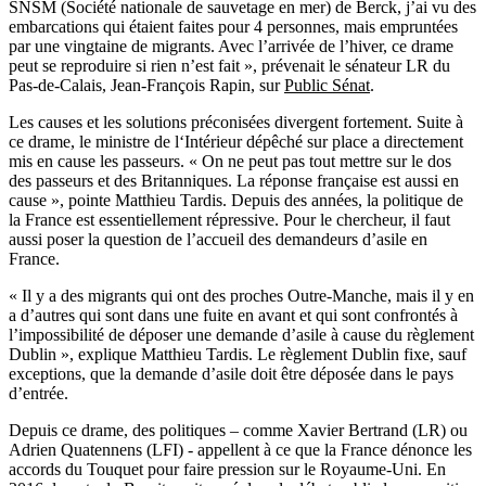
SNSM (Société nationale de sauvetage en mer) de Berck, j’ai vu des
embarcations qui étaient faites pour 4 personnes, mais empruntées
par une vingtaine de migrants. Avec l’arrivée de l’hiver, ce drame
peut se reproduire si rien n’est fait », prévenait le sénateur LR du
Pas-de-Calais, Jean-François Rapin, sur
Public Sénat
.
Les causes et les solutions préconisées divergent fortement. Suite à
ce drame, le ministre de l‘Intérieur dépêché sur place a directement
mis en cause les passeurs. « On ne peut pas tout mettre sur le dos
des passeurs et des Britanniques. La réponse française est aussi en
cause », pointe Matthieu Tardis. Depuis des années, la politique de
la France est essentiellement répressive. Pour le chercheur, il faut
aussi poser la question de l’accueil des demandeurs d’asile en
France.
« Il y a des migrants qui ont des proches Outre-Manche, mais il y en
a d’autres qui sont dans une fuite en avant et qui sont confrontés à
l’impossibilité de déposer une demande d’asile à cause du règlement
Dublin », explique Matthieu Tardis. Le règlement Dublin fixe, sauf
exceptions, que la demande d’asile doit être déposée dans le pays
d’entrée.
Depuis ce drame, des politiques – comme Xavier Bertrand (LR) ou
Adrien Quatennens (LFI) - appellent à ce que la France dénonce les
accords du Touquet pour faire pression sur le Royaume-Uni. En