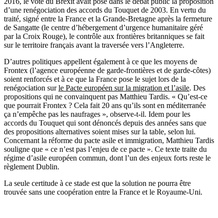
2016, le vote du Brexit avait posé dans le débat public la proposition
d’une renégociation des accords du Touquet de 2003. En vertu du
traité, signé entre la France et la Grande-Bretagne après la fermeture
de Sangatte (le centre d’hébergement d’urgence humanitaire géré
par la Croix Rouge), le contrôle aux frontières britanniques se fait
sur le territoire français avant la traversée vers l’Angleterre.
D’autres politiques appellent également à ce que les moyens de
Frontex (l’agence européenne de garde-frontières et de garde-côtes)
soient renforcés et à ce que la France pose le sujet lors de la
renégociation sur
le Pacte européen sur la migration et l’asile
. Des
propositions qui ne convainquent pas Matthieu Tardis. « Qu’est-ce
que pourrait Frontex ? Cela fait 20 ans qu’ils sont en méditerranée
ça n’empêche pas les naufrages », observe-t-il. Idem pour les
accords du Touquet qui sont dénoncés depuis des années sans que
des propositions alternatives soient mises sur la table, selon lui.
Concernant la réforme du pacte asile et immigration, Matthieu Tardis
souligne que « ce n’est pas l’enjeu de ce pacte ». Ce texte traite du
régime d’asile européen commun, dont l’un des enjeux forts reste le
règlement Dublin.
La seule certitude à ce stade est que la solution ne pourra être
trouvée sans une coopération entre la France et le Royaume-Uni.