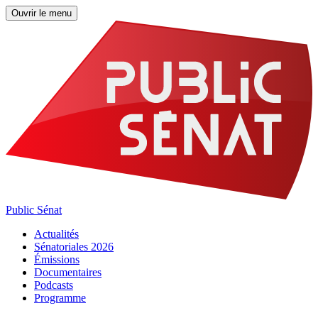
Ouvrir le menu
Public Sénat
Actualités
Sénatoriales 2026
Émissions
Documentaires
Podcasts
Programme