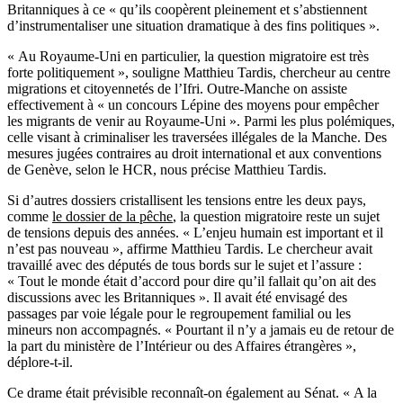
Britanniques à ce « qu’ils coopèrent pleinement et s’abstiennent
d’instrumentaliser une situation dramatique à des fins politiques ».
« Au Royaume-Uni en particulier, la question migratoire est très
forte politiquement », souligne Matthieu Tardis, chercheur au centre
migrations et citoyennetés de l’Ifri. Outre-Manche on assiste
effectivement à « un concours Lépine des moyens pour empêcher
les migrants de venir au Royaume-Uni ». Parmi les plus polémiques,
celle visant à criminaliser les traversées illégales de la Manche. Des
mesures jugées contraires au droit international et aux conventions
de Genève, selon le HCR, nous précise Matthieu Tardis.
Si d’autres dossiers cristallisent les tensions entre les deux pays,
comme
le dossier de la pêche
, la question migratoire reste un sujet
de tensions depuis des années. « L’enjeu humain est important et il
n’est pas nouveau », affirme Matthieu Tardis. Le chercheur avait
travaillé avec des députés de tous bords sur le sujet et l’assure :
« Tout le monde était d’accord pour dire qu’il fallait qu’on ait des
discussions avec les Britanniques ». Il avait été envisagé des
passages par voie légale pour le regroupement familial ou les
mineurs non accompagnés. « Pourtant il n’y a jamais eu de retour de
la part du ministère de l’Intérieur ou des Affaires étrangères »,
déplore-t-il.
Ce drame était prévisible reconnaît-on également au Sénat. « A la