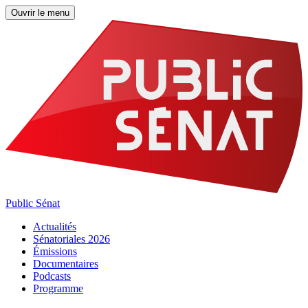
Ouvrir le menu
Public Sénat
Actualités
Sénatoriales 2026
Émissions
Documentaires
Podcasts
Programme