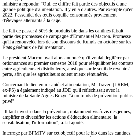
ministre a répondu: "Oui, ce chiffre fait partie des objectifs d'une
grande politique d'alimentation. Il y en a d'autres. Par exemple qu'en
2022, l’essentiel des œufs coquille consommés proviennent
d'élevages alternatifs à la cage."
Le fait de passer à 50% de produits bio dans les cantines faisait
partie des promesses de campagne d'Emmanuel Macron. Promesse
qu'il a renouvelée lors de son discours de Rungis en octobre sur les
États généraux de l'alimentation.
Le président Macron avait alors annoncé qu'il voulait légiférer par
ordonnances au premier semestre 2018 pour rééquilibrer les contrats
entre agriculteurs et distributeurs, ainsi que sur le seuil de revente à
perte, afin que les agriculteurs soient mieux rémunérés.
Concernant le lien entre santé et alimentation, M. Travert (LREM,
ex-PS) a également indiqué au JDD qu'il réfléchissait avec la
ministre de la Santé Agnès Buzyn "à un fonds de prévention public-
privé".
"Il faut investir dans la prévention, notamment vis‑à-vis des jeunes,
amplifier et diversifier les actions d'éducation alimentaire, la
sensibilisation, l'information", a-t-il ajouté.
Interrogé par BFMTV sur cet objectif pour le bio dans les cantines,