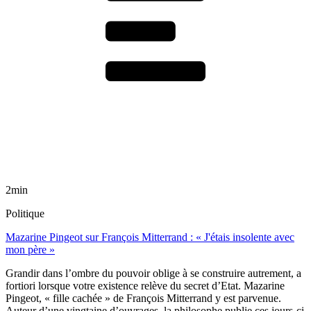
2min
Politique
Mazarine Pingeot sur François Mitterrand : « J'étais insolente avec
mon père »
Grandir dans l’ombre du pouvoir oblige à se construire autrement, a
fortiori lorsque votre existence relève du secret d’Etat. Mazarine
Pingeot, « fille cachée » de François Mitterrand y est parvenue.
Auteur d’une vingtaine d’ouvrages, la philosophe publie ces jours-ci