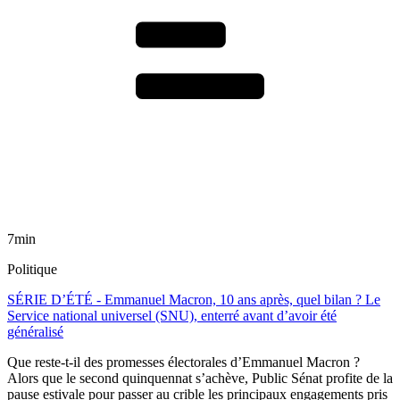
7min
Politique
SÉRIE D’ÉTÉ - Emmanuel Macron, 10 ans après, quel bilan ? Le
Service national universel (SNU), enterré avant d’avoir été
généralisé
Que reste-t-il des promesses électorales d’Emmanuel Macron ?
Alors que le second quinquennat s’achève, Public Sénat profite de la
pause estivale pour passer au crible les principaux engagements pris