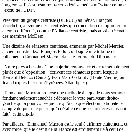
longtemps. Il s'est néanmoins considéré samedi sur Twitter comme
"exclu de l'UDI".
Président du groupe centriste (UDI/UC) au Sénat, François
Zocchetto, a évoqué des "centristes qui croient bon d'emprunter un
chemin différent", comme l'Alliance centriste, mais aussi au Sénat
des membres MoDem.
Une dizaine de sénateurs centristes, emmenés par Michel Mercier,
ancien ministre de... François Fillon, ont signé une tribune de
ralliement à Emmanuel Macron dans le Journal du Dimanche.
"Notre pays a besoin d’une majorité renouvelée et de rassemblement
plutôt que d’opposition", écrivent ces sénateurs parmi lesquels
Bernard Delcros (Cantal), Jean-Marc Gabouty (Haute-Vienne) ou
Jean-Jacques Lasserre (Pyrénées-Atlantiques).
"Emmanuel Macron propose une méthode à laquelle nous sommes
fondamentalement attachés : dépasser le vote paralysant droite-
gauche qui a pour conséquence qu’à chaque élection nationale le
camp vainqueur ne pense qu’à défaire ce que les prédécesseurs ont
fait", estiment-ils.
Par ailleurs, "Emmanuel Macron est le seul à affirmer clairement, et
avec force, que le destin de la France est étroitement lié à celui de