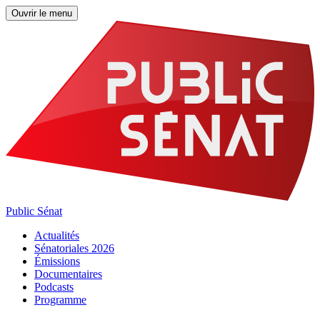
Ouvrir le menu
Public Sénat
Actualités
Sénatoriales 2026
Émissions
Documentaires
Podcasts
Programme