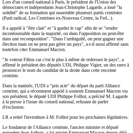
Lors d'un conseil national à Paris, le président de l'Union des
démocrates et indépendants Jean-Christophe Lagarde, a loué "la
solidité" de sa formation qui rassemble plusieurs partis centristes
(Parti radical, Les Centristes ex-Nouveau Centre, la Fed...).
Il a appelé à "être clair" et "à garder le cap" afin de se "rendre
incontournable dans la majorité, ou dans l'opposition ou peut-être
dans une recomposition". "Dans l’ambiguïté, on peut gagner une
élection mais on ne peut pas gérer un pays", a-t-il aussi affirmé sans
toutefois citer Emmanuel Macron.
"Je voterai Fillon car c'est le plus à même de redresser le pays", a
affirmé le président des députés UDI, Philippe Vigier, un des rares à
prononcer le nom du candidat de la droite dans cette enceinte
centriste.
Dans la matinée, l'UDI a "pris acte" du départ du parti Alliance
centriste, qui a récemment appelé à soutenir Emmanuel Macron via
son président, le député UDI Philippe Folliot, a précisé M. Lagarde
à la presse à l'issue du conseil national, refusant de parler
d'exclusion.
LR a retiré l'investiture à M. Folliot pour les prochaines législatives.
Le fondateur de l'Alliance centriste, l'ancien ministre et député
européen Jean Arthuis, a lui rejoint Emmanuel Macron depuis déjà