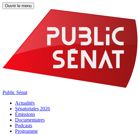
Ouvrir le menu
Public Sénat
Actualités
Sénatoriales 2026
Émissions
Documentaires
Podcasts
Programme