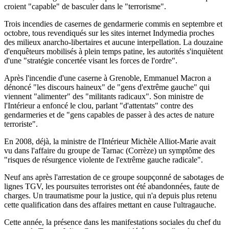
croient "capable" de basculer dans le "terrorisme".
Trois incendies de casernes de gendarmerie commis en septembre et
octobre, tous revendiqués sur les sites internet Indymedia proches
des milieux anarcho-libertaires et aucune interpellation. La douzaine
d'enquêteurs mobilisés à plein temps patine, les autorités s'inquiètent
d'une "stratégie concertée visant les forces de l'ordre".
Après l'incendie d'une caserne à Grenoble, Emmanuel Macron a
dénoncé "les discours haineux" de "gens d'extrême gauche" qui
viennent "alimenter" des "militants radicaux". Son ministre de
l'Intérieur a enfoncé le clou, parlant "d'attentats" contre des
gendarmeries et de "gens capables de passer à des actes de nature
terroriste".
En 2008, déjà, la ministre de l'Intérieur Michèle Alliot-Marie avait
vu dans l'affaire du groupe de Tarnac (Corrèze) un symptôme des
"risques de résurgence violente de l'extrême gauche radicale".
Neuf ans après l'arrestation de ce groupe soupçonné de sabotages de
lignes TGV, les poursuites terroristes ont été abandonnées, faute de
charges. Un traumatisme pour la justice, qui n'a depuis plus retenu
cette qualification dans des affaires mettant en cause l'ultragauche.
Cette année, la présence dans les manifestations sociales du chef du