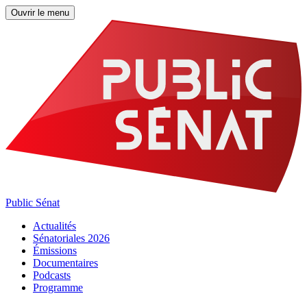
Ouvrir le menu
Public Sénat
Actualités
Sénatoriales 2026
Émissions
Documentaires
Podcasts
Programme