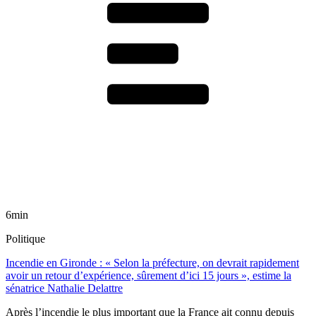
6min
Politique
Incendie en Gironde : « Selon la préfecture, on devrait rapidement
avoir un retour d’expérience, sûrement d’ici 15 jours », estime la
sénatrice Nathalie Delattre
Après l’incendie le plus important que la France ait connu depuis