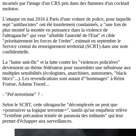
incarnés par l'image d'un CRS pris dans des flammes d'un cocktail
molotov.
L'attaque en mai 2016 à Paris d'une voiture de police, pour laquelle
sept "antifascistes" ont été lourdement condamnés, a "une fois de
plus montré la montée en puissance dans la violence de
l'ultragauche" qui veut "affaiblir l'autorité de l'Etat" et cible
"prioritairement les forces de l'ordre", estimait en septembre le
Service central du renseignement territorial (SCRT) dans une note
confidentielle.
La "haine anti-flic" et la lutte contre les "violences policières"
deviennent un thème fédérateur pour rassembler une nébuleuse aux
multiples sensibilités (écologistes, anarchistes, autonomes, "black
blocs"...). Les revendications sont autant d'"hommages" à Rémi
Fraisse, Adama Traoré...
- "Pré-terrorisme" ? -
Selon le SCRT, cette ultragauche "décomplexée ne peut que
+poursuivre sa logique terroriste+", tandis qu'un enquêteur relève
"l'extrême précaution teintée de paranoïa des militants" qui leur
permet d'échapper aux surveillances.