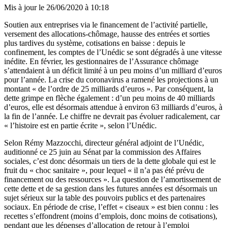
Mis à jour le
26/06/2020 à 10:18
Soutien aux entreprises via le financement de l’activité partielle,
versement des allocations-chômage, hausse des entrées et sorties
plus tardives du système, cotisations en baisse : depuis le
confinement, les comptes de l’Unédic se sont dégradés à une vitesse
inédite. En février, les gestionnaires de l’Assurance chômage
s’attendaient à un déficit limité à un peu moins d’un milliard d’euros
pour l’année. La crise du coronavirus a ramené les projections à un
montant « de l’ordre de 25 milliards d’euros ». Par conséquent, la
dette grimpe en flèche également : d’un peu moins de 40 milliards
d’euros, elle est désormais attendue à environ 63 milliards d’euros, à
la fin de l’année. Le chiffre ne devrait pas évoluer radicalement, car
« l’histoire est en partie écrite », selon l’Unédic.
Selon Rémy Mazzocchi, directeur général adjoint de l’Unédic,
auditionné ce 25 juin au Sénat par la commission des Affaires
sociales, c’est donc désormais un tiers de la dette globale qui est le
fruit du « choc sanitaire », pour lequel « il n’a pas été prévu de
financement ou des ressources ». La question de l’amortissement de
cette dette et de sa gestion dans les futures années est désormais un
sujet sérieux sur la table des pouvoirs publics et des partenaires
sociaux. En période de crise, l’effet « ciseaux » est bien connu : les
recettes s’effondrent (moins d’emplois, donc moins de cotisations),
pendant que les dépenses d’allocation de retour à l’emploi