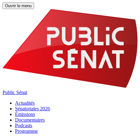
Ouvrir le menu
Public Sénat
Actualités
Sénatoriales 2026
Émissions
Documentaires
Podcasts
Programme