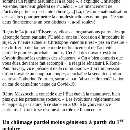
sommes un régime assuranciel à la base », a expliqué Christophe
Valentie, directeur général de l’Unédic. « Le financement de
l’activité partielle, c’est autre chose […] Là, c’est une nationalisation
des salaires pour permettre la non-destruction économique. Ce sont
deux financements un peu distincts », a-t-il soulevé.
Reçus le 24 juin à l’Élysée, syndicats et organisations patronales qui
gèrent de façon paritaire l’Unédic, ont eu l’occasion d’introduire le
sujet. À l’heure actuelle, Christophe Valentie n’est « pas en mesure »
de chiffrer ni de donner le mode de financement de l’activité
partielle pour les prochains moins. Cet état des travaux est loin
d’avoir dissipé les craintes des sénateurs. « On a bien compris que
vous étiez devant le fait accompli », a réagi le sénateur LR René-
Paul Savary, vice-président de la commission. « J’ai l’impression
qu’on travaille au coup par coup », a enchaîné la sénatrice Union
centriste Catherine Fournier, surprise par l’absence de modélisation
en cas de deuxième vague du Covid-19.
Rémy Mazzocchi a concédé que l’État était à la manœuvre, bien
plus que les partenaires sociaux. « Les évolutions réglementaires
échappent, par nature, à ce stade en 2020, à la gouvernance
paritaire. L’Unédic se résume à un rôle de financeur. »
er
Un chômage partiel moins généreux à partir du 1
octobre