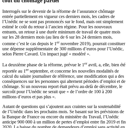
coût du chômage partiel
Interrogés sur le devenir de la réforme de l’assurance chômage
entrée partiellement en vigueur ces derniers mois, les cadres de
l’Unédic ne se sont pas prononcés sur le fond, mais ont simplement
estimé le coût du retour à l’ancien régime. Pour les nouveaux
entrants, un retour à une durée minimum de travail de quatre mois
sur les 28 derniers mois (au lieu de 6 sur les 24 derniers mois,
er
comme c’est le cas depuis le 1
novembre 2019), pourrait constituer
une dépense supplémentaire de 300 millions d’euros pour l’Unédic,
selon Pierre Cavard. Un impact jugé « modéré ».
er
La deuxième phase de la réforme, prévue le 1
avril, a, elle, bien été
er
reportée au 1
septembre, et concerne les nouvelles modalités de
calcul du salaire journaliser de référence, une modification qui a des
conséquences sur les personnes qui alternent périodes d’emploi et de
chômage. Si un nouveau report était prévu au-delà de décembre, le
surcoût pour l’Unédic ne serait que « de l’ordre de 100 à 200
millions d’euros et pas plus ».
Autant de questions qui s’ajoutent aux craintes sur la soutenabilité
de l’Unédic dans les prochains mois. Se basant sur les prévisions de
la Banque de France ou encore du ministère du Travail, l’Unédic
anticipe 900 000 à un million de pertes d’emploi entre fin 2019 et fin
2020. La baisse du nombre de demandeurs d’emploi sans activité en