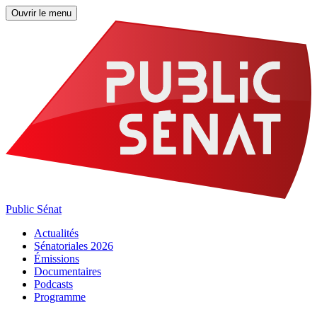
Ouvrir le menu
Public Sénat
Actualités
Sénatoriales 2026
Émissions
Documentaires
Podcasts
Programme