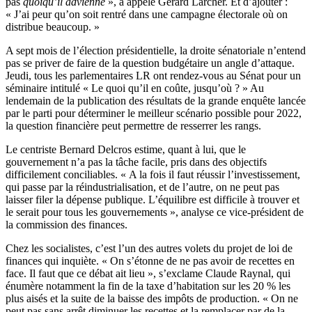
pas
quoiqu’il advienne
», a appelé Gérard Larcher. Et d’ajouter :
« J’ai peur qu’on soit rentré dans une campagne électorale où on
distribue beaucoup. »
A sept mois de l’élection présidentielle, la droite sénatoriale n’entend
pas se priver de faire de la question budgétaire un angle d’attaque.
Jeudi, tous les parlementaires LR ont rendez-vous au Sénat pour un
séminaire intitulé « Le quoi qu’il en coûte, jusqu’où ? » Au
lendemain de la publication des résultats de la grande enquête lancée
par le parti pour déterminer le meilleur scénario possible pour 2022,
la question financière peut permettre de resserrer les rangs.
Le centriste Bernard Delcros estime, quant à lui, que le
gouvernement n’a pas la tâche facile, pris dans des objectifs
difficilement conciliables. « A la fois il faut réussir l’investissement,
qui passe par la réindustrialisation, et de l’autre, on ne peut pas
laisser filer la dépense publique. L’équilibre est difficile à trouver et
le serait pour tous les gouvernements », analyse ce vice-président de
la commission des finances.
Chez les socialistes, c’est l’un des autres volets du projet de loi de
finances qui inquiète. « On s’étonne de ne pas avoir de recettes en
face. Il faut que ce débat ait lieu », s’exclame Claude Raynal, qui
énumère notamment la fin de la taxe d’habitation sur les 20 % les
plus aisés et la suite de la baisse des impôts de production. « On ne
peut pas sans arrêt diminuer les recettes et la remplacer par de la