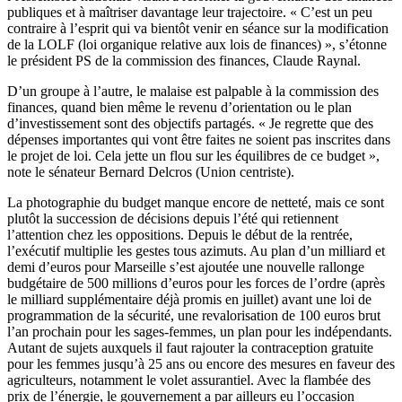
publiques et à maîtriser davantage leur trajectoire. « C’est un peu
contraire à l’esprit qui va bientôt venir en séance sur la modification
de la LOLF (loi organique relative aux lois de finances) », s’étonne
le président PS de la commission des finances, Claude Raynal.
D’un groupe à l’autre, le malaise est palpable à la commission des
finances, quand bien même le revenu d’orientation ou le plan
d’investissement sont des objectifs partagés. « Je regrette que des
dépenses importantes qui vont être faites ne soient pas inscrites dans
le projet de loi. Cela jette un flou sur les équilibres de ce budget »,
note le sénateur Bernard Delcros (Union centriste).
La photographie du budget manque encore de netteté, mais ce sont
plutôt la succession de décisions depuis l’été qui retiennent
l’attention chez les oppositions. Depuis le début de la rentrée,
l’exécutif multiplie les gestes tous azimuts. Au plan d’un milliard et
demi d’euros pour Marseille s’est ajoutée une nouvelle rallonge
budgétaire de 500 millions d’euros pour les forces de l’ordre (après
le milliard supplémentaire déjà promis en juillet)
avant une loi de
programmation de la sécurité
, une revalorisation de 100 euros brut
l’an prochain pour les sages-femmes,
un plan pour les indépendants
.
Autant de sujets auxquels il faut rajouter la contraception gratuite
pour les femmes jusqu’à 25 ans ou encore des mesures en faveur des
agriculteurs, notamment le volet assurantiel. Avec la flambée des
prix de l’énergie, le gouvernement a par ailleurs eu l’occasion