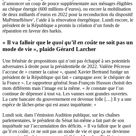
d’annoncer un coup de pouce supplémentaire aux ménages éligibles
au chèque énergie (600 millions d’euros), ou encore la mobilisation
de deux milliards d’euros en 2022 pour la reconduction du dispositif
MaPrimeRénov', l’aide à la rénovation énergétique. Lundi encore, le
président de la République a promis la création d’un fonds de
réparation en faveur des harkis.
« Il va falloir que le
quoi qu’il en coûte
ne soit pas un
mode de vie », plaide Gérard Larcher
Une frénésie de propositions qui n’ont pas échappé à ses potentiels
adversaires à droite pour la présidentielle de 2022. Valérie Pécresse
l’accuse de « cramer la caisse », quand Xavier Bertrand fustige un
président de la République qui fait « campagne avec le chéquier de
la France ». Le rapporteur général Jean-François Husson choisit des
mots différents mais l’image est la même. « Je constate que l’on
continue de dépenser à tout va. Les vannes sont grandes ouvertes.
La carte bancaire du gouvernement est devenue folle […] Il y a une
espèce de lâcher-prise qui est assez inquiétante. »
Lundi soir, dans l’émission Audition publique, sur les chaînes
parlementaires, le président du Sénat lui-même a fait part de son
inquiétude sur l’accumulation des déficits. « Il va falloir que le
quoi
qu’il en coûte
,
ce ne soit pas un mode de vie et que ça ne devienne