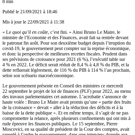
8 min
Publié le
21/09/2021 à 18:46
Mis à jour le
22/09/2021 à 11:38
« Le
quoi qu’il en coûte
, c’est fini. » Ainsi Bruno Le Maire, le
ministre de l’Economie et des Finances, avait fait sa rentrée devant
le patronat fin août. Pour son deuxième budget depuis l’irruption du
covid-19, le gouvernement peut compter sur la reprise économique,
et donc la perspective de meilleures recettes fiscales. Prudent dans
ses prévisions de croissance pour 2021 (6 %), l’exécutif table sur
4 % en 2022. Le déficit serait réduit de 8,4 % à 4,8 % du PIB, et la
dette refluerait légèrement, de 116 % du PIB à 114 % l’an prochain,
selon son scénario macroéconomique.
Le gouvernement présente en Conseil des ministres ce mercredi
22 septembre le projet de loi de finances (PLF) pour 2022, au menu
des travaux parlementaires cet automne. L’acrobatie s’annonce de
haute volée : Bruno Le Maire avait promis qu’une « partie des fruits
de la croissance » devait « aller à la réduction des déficits et à la
baisse de la dette publique ». Et en même temps, il s’agit de ne pas
compromettre la relance, après plusieurs confinements qui ont mis à
rude épreuve les finances publiques. Le 15 septembre, Pierre
Moscovici, en sa qualité de président de la Cour des comptes, avait
rappelé à l’ordre le gouvernement, dans une
interview donnée aux