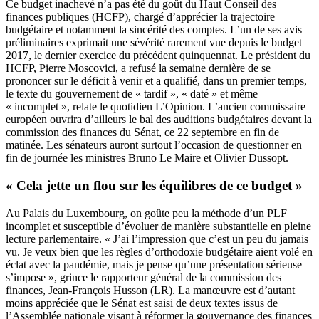
Ce budget inachevé n’a pas été du goût du Haut Conseil des
finances publiques (HCFP), chargé d’apprécier la trajectoire
budgétaire et notamment la sincérité des comptes. L’un de ses avis
préliminaires exprimait une sévérité rarement vue depuis le budget
2017, le dernier exercice du précédent quinquennat. Le président du
HCFP, Pierre Moscovici, a refusé la semaine dernière de se
prononcer sur le déficit à venir et a qualifié, dans un premier temps,
le texte du gouvernement de « tardif », « daté » et même
« incomplet », relate le quotidien L’Opinion. L’ancien commissaire
européen ouvrira d’ailleurs le bal des auditions budgétaires devant la
commission des finances du Sénat, ce 22 septembre en fin de
matinée. Les sénateurs auront surtout l’occasion de questionner en
fin de journée les ministres Bruno Le Maire et Olivier Dussopt.
« Cela jette un flou sur les équilibres de ce budget »
Au Palais du Luxembourg, on goûte peu la méthode d’un PLF
incomplet et susceptible d’évoluer de manière substantielle en pleine
lecture parlementaire. « J’ai l’impression que c’est un peu du jamais
vu. Je veux bien que les règles d’orthodoxie budgétaire aient volé en
éclat avec la pandémie, mais je pense qu’une présentation sérieuse
s’impose », grince le rapporteur général de la commission des
finances, Jean-François Husson (LR). La manœuvre est d’autant
moins appréciée que le Sénat est saisi de deux textes issus de
l’Assemblée nationale visant à réformer la gouvernance des finances