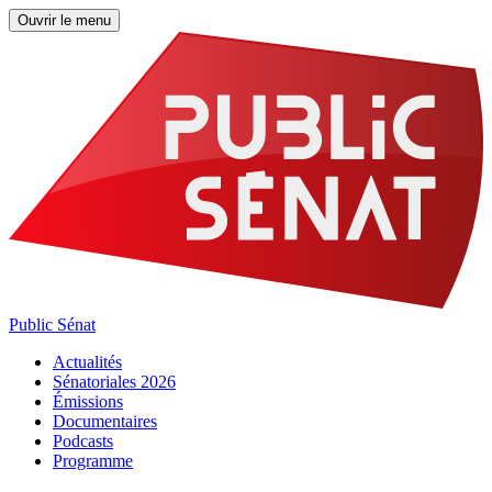
Ouvrir le menu
Public Sénat
Actualités
Sénatoriales 2026
Émissions
Documentaires
Podcasts
Programme