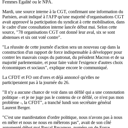
Femmes Égalité ou le NPA.
Mardi, une source interne à la CGT, confirmant une information du
Parisien, avait indiqué à l'AFP qu'une majorité d'organisations CGT
avait approuvé la participation du syndicat à cette mobilisation, dans
le cadre d'une consultation interne lancée début mai. Selon cette
source, "78 organisations CGT ont donné leur aval, six se sont
abstenues et six ont voté contre".
"La réussite de cette journée d'action sera un nouveau cap dans la
construction d'un rapport de force indispensable à développer pour
contrer les mauvais coups du patronat, du président Macron et de sa
majorité parlementaire, et pour faire valoir l'exigence d'autres choix
économiques et sociaux", explique encore le communiqué.
La CFDT et FO ont d'ores et déjà annoncé qu'elles ne
participeraient pas à la journée du 26.
"Il n'y a aucune chance de voir dans un défilé qui a une connotation
politique - et je ne juge pas le contenu de ce défilé, ce n'est pas mon
problème -, la CFDT", a tranché lundi son secrétaire général
Laurent Berger.
"C'est une manifestation d'ordre politique, nous n'avons pas à nous
en mêler et nous ne nous en mêlerons pas", avait de son côté
argumenté début mai Pascal Pavageau, numéro un de Force