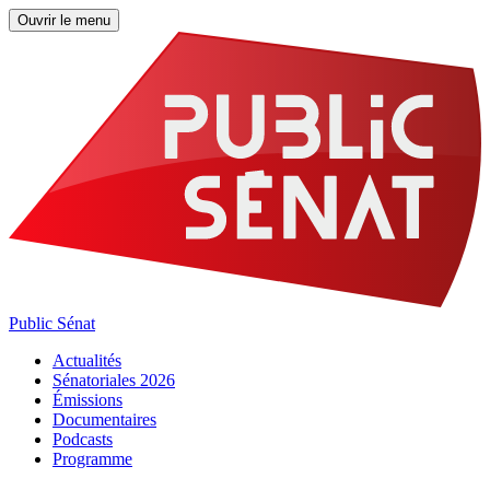
Ouvrir le menu
Public Sénat
Actualités
Sénatoriales 2026
Émissions
Documentaires
Podcasts
Programme