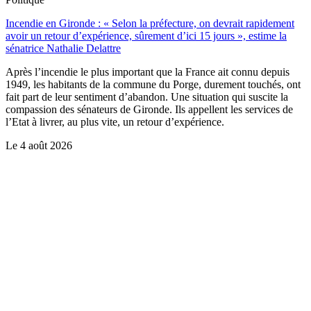
Incendie en Gironde : « Selon la préfecture, on devrait rapidement
avoir un retour d’expérience, sûrement d’ici 15 jours », estime la
sénatrice Nathalie Delattre
Après l’incendie le plus important que la France ait connu depuis
1949, les habitants de la commune du Porge, durement touchés, ont
fait part de leur sentiment d’abandon. Une situation qui suscite la
compassion des sénateurs de Gironde. Ils appellent les services de
l’Etat à livrer, au plus vite, un retour d’expérience.
Le
4 août 2026