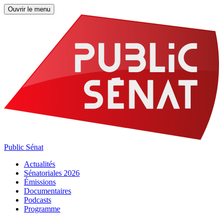
Ouvrir le menu
Public Sénat
Actualités
Sénatoriales 2026
Émissions
Documentaires
Podcasts
Programme