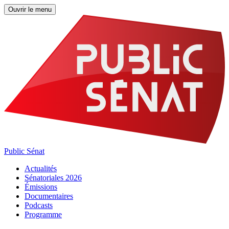
Ouvrir le menu
Public Sénat
Actualités
Sénatoriales 2026
Émissions
Documentaires
Podcasts
Programme