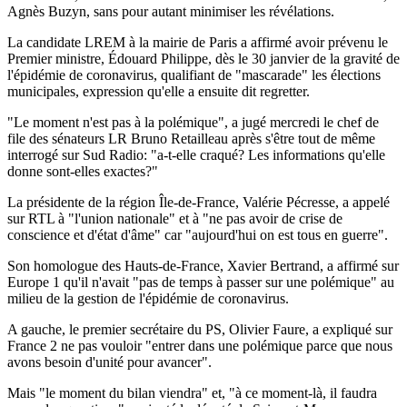
Agnès Buzyn, sans pour autant minimiser les révélations.
La candidate LREM à la mairie de Paris a affirmé avoir prévenu le
Premier ministre, Édouard Philippe, dès le 30 janvier de la gravité de
l'épidémie de coronavirus, qualifiant de "mascarade" les élections
municipales, expression qu'elle a ensuite dit regretter.
"Le moment n'est pas à la polémique", a jugé mercredi le chef de
file des sénateurs LR Bruno Retailleau après s'être tout de même
interrogé sur Sud Radio: "a-t-elle craqué? Les informations qu'elle
donne sont-elles exactes?"
La présidente de la région Île-de-France, Valérie Pécresse, a appelé
sur RTL à "l'union nationale" et à "ne pas avoir de crise de
conscience et d'état d'âme" car "aujourd'hui on est tous en guerre".
Son homologue des Hauts-de-France, Xavier Bertrand, a affirmé sur
Europe 1 qu'il n'avait "pas de temps à passer sur une polémique" au
milieu de la gestion de l'épidémie de coronavirus.
A gauche, le premier secrétaire du PS, Olivier Faure, a expliqué sur
France 2 ne pas vouloir "entrer dans une polémique parce que nous
avons besoin d'unité pour avancer".
Mais "le moment du bilan viendra" et, "à ce moment-là, il faudra