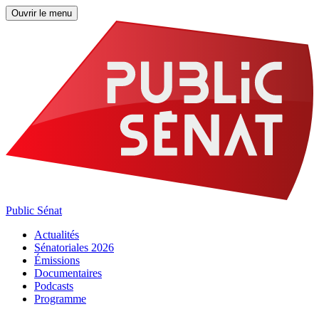
Ouvrir le menu
Public Sénat
Actualités
Sénatoriales 2026
Émissions
Documentaires
Podcasts
Programme