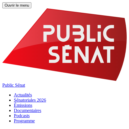
Ouvrir le menu
Public Sénat
Actualités
Sénatoriales 2026
Émissions
Documentaires
Podcasts
Programme