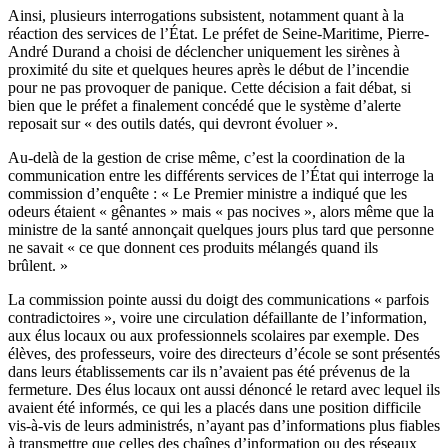
Ainsi, plusieurs interrogations subsistent, notamment quant à la
réaction des services de l’État. Le préfet de Seine-Maritime, Pierre-
André Durand a choisi de déclencher uniquement les sirènes à
proximité du site et quelques heures après le début de l’incendie
pour ne pas provoquer de panique. Cette décision a fait débat, si
bien que le préfet a finalement concédé que le système d’alerte
reposait sur « des outils datés, qui devront évoluer ».
Au-delà de la gestion de crise même, c’est la coordination de la
communication entre les différents services de l’État qui interroge la
commission d’enquête : « Le Premier ministre a indiqué que les
odeurs étaient « gênantes » mais « pas nocives », alors même que la
ministre de la santé annonçait quelques jours plus tard que personne
ne savait « ce que donnent ces produits mélangés quand ils
brûlent. »
La commission pointe aussi du doigt des communications « parfois
contradictoires », voire une circulation défaillante de l’information,
aux élus locaux ou aux professionnels scolaires par exemple. Des
élèves, des professeurs, voire des directeurs d’école se sont présentés
dans leurs établissements car ils n’avaient pas été prévenus de la
fermeture. Des élus locaux ont aussi dénoncé le retard avec lequel ils
avaient été informés, ce qui les a placés dans une position difficile
vis-à-vis de leurs administrés, n’ayant pas d’informations plus fiables
à transmettre que celles des chaînes d’information ou des réseaux