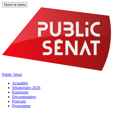
Ouvrir le menu
Public Sénat
Actualités
Sénatoriales 2026
Émissions
Documentaires
Podcasts
Programme