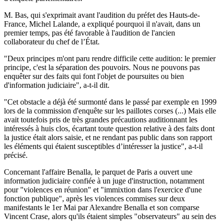
M. Bas, qui s'exprimait avant l'audition du préfet des Hauts-de-
France, Michel Lalande, a expliqué pourquoi il n'avait, dans un
premier temps, pas été favorable à l'audition de l'ancien
collaborateur du chef de l’État.
"Deux principes m'ont paru rendre difficile cette audition: le premier
principe, c'est la séparation des pouvoirs. Nous ne pouvons pas
enquêter sur des faits qui font l'objet de poursuites ou bien
d'information judiciaire", a-t-il dit.
"Cet obstacle a déjà été surmonté dans le passé par exemple en 1999
lors de la commission d'enquête sur les paillotes corses (...) Mais elle
avait toutefois pris de très grandes précautions auditionnant les
intéressés à huis clos, écartant toute question relative à des faits dont
la justice était alors saisie, et ne rendant pas public dans son rapport
les éléments qui étaient susceptibles d’intéresser la justice", a-t-il
précisé.
Concernant l'affaire Benalla, le parquet de Paris a ouvert une
information judiciaire confiée à un juge d'instruction, notamment
pour "violences en réunion" et "immixtion dans l'exercice d'une
fonction publique", après les violences commises sur deux
manifestants le 1er Mai par Alexandre Benalla et son comparse
Vincent Crase, alors qu'ils étaient simples "observateurs" au sein des