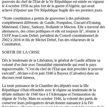
pouvoirs du chef de l'État de la Ve République est entrée en vigueur
le 4 octobre 1958 au plus fort de la guerre d'Algérie, qui avait
achevé d'épuiser une IVe République fragile dès ses premiers jours.
"Notre constitution a permis de gouverner à des présidents
complètement différents: de Gaulle, Pompidou, Giscard d'Estaing,
Mitterrand, Chirac, Sarkozy, Hollande et Macron. Elle a traversé des
alternances, des crises politiques et elle est toujours là", résume à
l'AFP Jean-Louis Debré, président du Conseil constitutionnel de
2002 à 2016 et fils de Michel Debré, l'un des rédacteurs de la
Constitution.
SORTIR DE LA CRISE
Dès le lendemain de la Libération, le général de Gaulle affirme sa
volonté d'en finir avec l'instabilité ministérielle qui rend le pays
ingouvernable. "C'est du chef de l'État que doit procéder le pouvoir
exécutif", déclare-t-il en juin 1946 à Bayeux (Calvados) dans un
discours resté fameux.
La toute puissance de la Chambre des députés sous la IIIe
République s'était effondrée avec le régime au lendemain de la
défaite militaire de 1940 face à l'Allemagne et l'instauration du
régime de Vichy. Mais en octobre 1946, la volonté des partis de
conserver leurs prérogatives devait donner naissance à la IVe