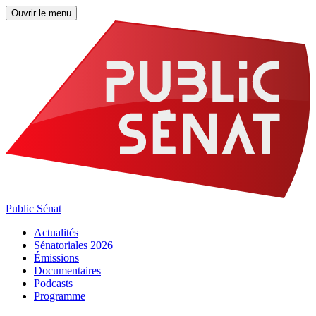
Ouvrir le menu
Public Sénat
Actualités
Sénatoriales 2026
Émissions
Documentaires
Podcasts
Programme