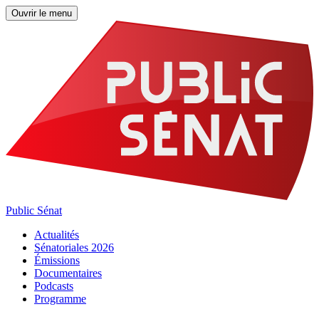
Ouvrir le menu
Public Sénat
Actualités
Sénatoriales 2026
Émissions
Documentaires
Podcasts
Programme