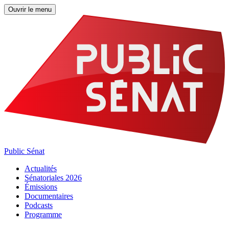
Ouvrir le menu
Public Sénat
Actualités
Sénatoriales 2026
Émissions
Documentaires
Podcasts
Programme