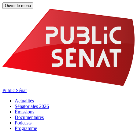
Ouvrir le menu
Public Sénat
Actualités
Sénatoriales 2026
Émissions
Documentaires
Podcasts
Programme